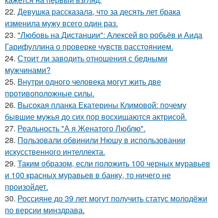
22.
Девушка рассказала, что за десять лет брака
изменила мужу всего один раз.
23.
"Любовь на Дистанции": Алексей во робьёв и Аида
Гарифуллина о проверке чувств расстоянием.
24.
Стоит ли заводить отношения с бедными
мужчинами?
25.
Внутри одного человека могут жить две
противоположные силы.
26.
Высокая планка Екатерины Климовой: почему
бывшие мужья до сих пор восхищаются актрисой.
27.
Реальность "А я Женатого Люблю".
28.
Пользовали обвинили Нюшу в использовании
искусственного интеллекта.
29.
Таким образом, если положить 100 черных муравьев
и 100 красных муравьев в банку, то ничего не
произойдет.
30.
Россияне до 39 лет могут получить статус молодёжи
по версии минздрава.