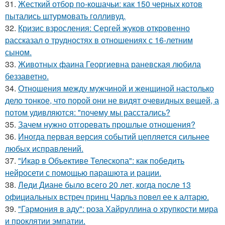
31.
Жесткий отбор по-кошачьи: как 150 черных котов
пытались штурмовать голливуд.
32.
Кризис взросления: Сергей жуков откровенно
рассказал о трудностях в отношениях с 16-летним
сыном.
33.
Животных фаина Георгиевна раневская любила
беззаветно.
34.
Отношения между мужчиной и женщиной настолько
дело тонкое, что порой они не видят очевидных вещей, а
потом удивляются: "почему мы расстались?
35.
Зачем нужно отгоревать прошлые отношения?
36.
Иногда первая версия событий цепляется сильнее
любых исправлений.
37.
"Икар в Объективе Телескопа": как победить
нейросети с помощью парашюта и рации.
38.
Леди Диане было всего 20 лет, когда после 13
официальных встреч принц Чарльз повел ее к алтарю.
39.
"Гармония в аду": роза Хайруллина о хрупкости мира
и проклятии эмпатии.