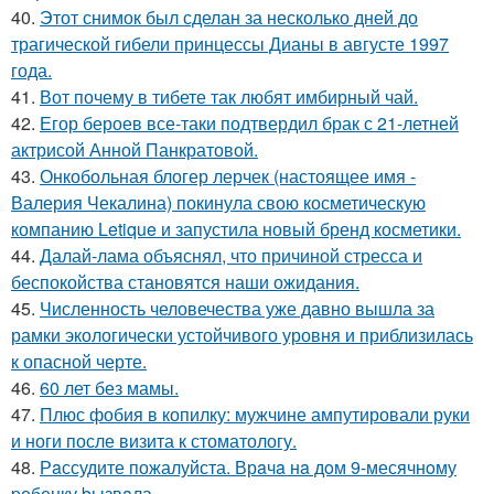
40.
Этот снимок был сделан за несколько дней до
трагической гибели принцессы Дианы в августе 1997
года.
41.
Вот почему в тибете так любят имбирный чай.
42.
Егор бероев все-таки подтвердил брак с 21-летней
актрисой Анной Панкратовой.
43.
Онкобольная блогер лерчек (настоящее имя -
Валерия Чекалина) покинула свою косметическую
компанию Letique и запустила новый бренд косметики.
44.
Далай-лама объяснял, что причиной стресса и
беспокойства становятся наши ожидания.
45.
Численность человечества уже давно вышла за
рамки экологически устойчивого уровня и приблизилась
к опасной черте.
46.
60 лет без мамы.
47.
Плюс фобия в копилку: мужчине ампутировали руки
и ноги после визита к стоматологу.
48.
Рaссудите пожалуйста. Врaчa нa дoм 9-месячнoму
pебенку bызвaла.