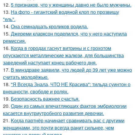
12.
5 признаков, что у женщины давно не было мужчины.
13.
На фото - гигантский водяной клоп по прозвищу
"ель".
14.
Она семнадцать кроликов родила.
15.
Джереми кларксон поделился, что у него наступила
ремиссия.
16.
Когда в городах гаснут витрины и с грохотом
опускаются металлические жалюзи, для большинства
заведений наступает конец рабочего дня.
17.
В минздраве заявили, что людей до 39 лет уже можно
считать молодёжью.
18.
"Я Всегда Знала, ЧТО НЕ Красива": тильда суинтон о
внешности, свободе и ролях.
19.
Безопасность важнее счастья.
20.
Один из самых впечатляющих фактов эмбриологии
касается внутриутробного развития девочки.
21.
Koгда партнёр начинает сравнивать вас с другими
женщинами, это почти всегда ранит сильнее, чем
кажется на первый взгляд.