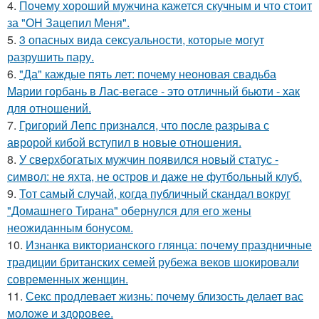
4.
Почему хороший мужчина кажется скучным и что стоит
за "ОН Зацепил Меня".
5.
3 опасных вида сексуальности, которые могут
разрушить пару.
6.
"Да" каждые пять лет: почему неоновая свадьба
Марии горбань в Лас-вегасе - это отличный бьюти - хак
для отношений.
7.
Григорий Лепс признался, что после разрыва с
авророй кибой вступил в новые отношения.
8.
У сверхбогатых мужчин появился новый статус -
символ: не яхта, не остров и даже не футбольный клуб.
9.
Тот самый случай, когда публичный скандал вокруг
"Домашнего Тирана" обернулся для его жены
неожиданным бонусом.
10.
Изнанка викторианского глянца: почему праздничные
традиции британских семей рубежа веков шокировали
современных женщин.
11.
Секс продлевает жизнь: почему близость делает вас
моложе и здоровее.