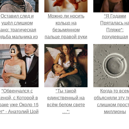
Оставил след и
Можно ли носить
"Я Годами
ушёл слишком
кольцо на
Пряталась н
ано: трагическая
безымянном
Пляже":
удьба мальчика из
пальце правой руки
похудевшая
фильма
незамужней
невестка Вале
"Максимка".
девушке
показала фигур
откровенном
купальнике.
"Обвенчался с
"Ты такой
Когда-то все
еной, с Которой в
единственный на
объясняли эту т
раке уже Около 15
всём белом свете
слишком прост
ет" - Анатолий Цой
…":
миллионы
удивил
сперматозоид
поклонников
бегут к цели, 