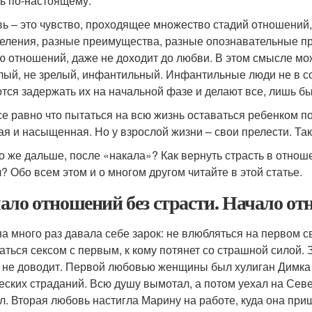
ь по-настоящему.
ь – это чувство, проходящее множество стадий отношений,
еления, разные преимущества, разные опознавательные пр
ю отношений, даже не доходит до любви. В этом смысле можн
лый, не зрелый, инфантильный. Инфантильные люди не в с
тся задержать их на начальной фазе и делают все, лишь б
се равно что пытаться на всю жизнь оставаться ребенком пот
ая и насыщенная. Но у взрослой жизни – свои прелести. Так 
то же дальше, после «накала»? Как вернуть страсть в отнош
? Обо всем этом и о многом другом читайте в этой статье.
ало отношений без страсти. Начало от
а много раз давала себе зарок: не влюбляться на первом св
аться сексом с первым, к кому потянет со страшной силой.
 не доводит. Первой любовью женщины был хулиган Димка 
еских страданий. Всю душу вымотал, а потом уехал на Севе
л. Вторая любовь настигла Марину на работе, куда она при