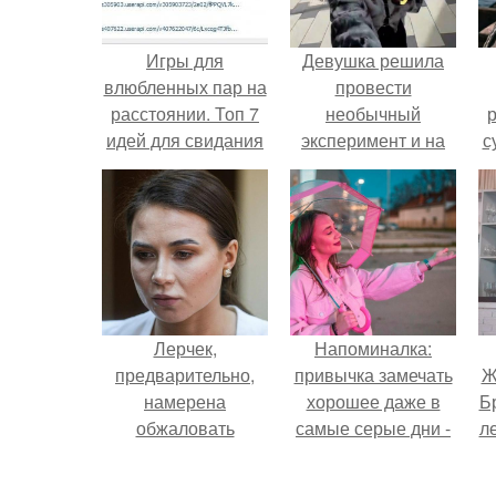
Игры для
Девушка решила
влюбленных пар на
провести
расстоянии. Топ 7
необычный
р
идей для свидания
эксперимент и на
с
на расстоянии
протяжении 30
дней питалась
одной шаурмой.
Лерчек,
Напоминалка:
предварительно,
привычка замечать
Ж
намерена
хорошее даже в
Б
обжаловать
самые серые дни -
л
приговор.
это не очередная
сказка из книг по