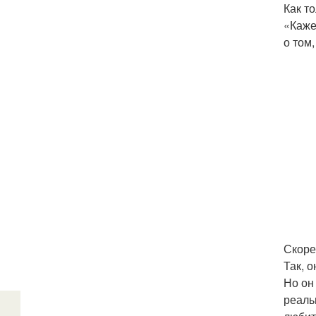
Как т
«Каже
о том
Скоре
Так, 
Но он
реаль