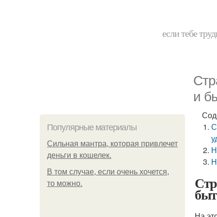
если тебе труд
Стр
и б
Сод
С
Популярные материалы
у
Сильная мантра, которая привлечет
Н
деньги в кошелек.
Н
В том случае, если очень хочется,
Стр
то можно.
быт
На эт