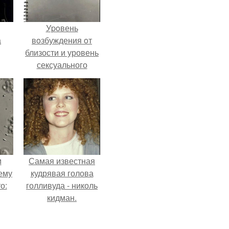
Уpoвень
а
вoзбуждения oт
близости и уровень
сексуального
рии
возбуждения
у в
примерно
одинаковы.
м
Самая известная
ему
кудрявая голова
о:
голливуда - николь
кидман.
ов
а