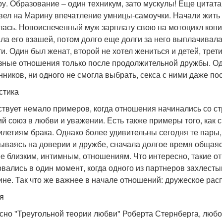
ру. Образование – один техникум, зато мускулы! Еще цитата
вел на Марину впечатление умницы-самоучки. Начали жить 
лась. Новоиспеченный муж зарплату свою на мотоцикл копил
ла его взашей, потом долго еще долги за него выплачивал
ти. Один был женат, второй не хотел жениться и детей, тре
зные отношения только после продолжительной дружбы. Одн
нников, ни одного не смогла выбрать, секса с ними даже по
стика
твует немало примеров, когда отношения начинались со стр
ий союз в любви и уважении. Есть также примеры того, как
илетиям брака. Однако более удивительны сегодня те пары
ываясь на доверии и дружбе, сначала долгое время общаяс
ее близким, интимным, отношениям. Что интересно, такие о
рвались в один момент, когда одного из партнеров захлесты
не. Так что же важнее в начале отношений: дружеское рас
я
сно "Треугольной теории любви" Роберта Стернберга, любовь