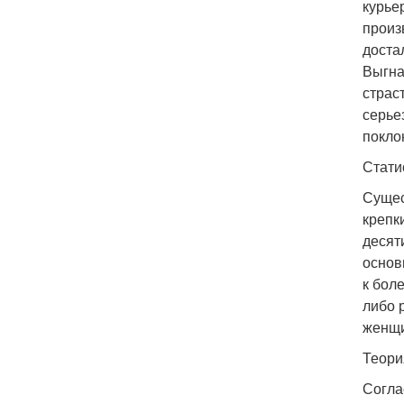
курье
произ
доста
Выгна
страс
серье
покло
Стати
Сущес
крепк
десят
основ
к бол
либо 
женщи
Теори
Согла