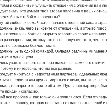
 чтобы и сохранить и улучшить отношения с близкими вам л
едует знать, что думает твоя вторая половина о ваших отнош
ается быть с тобой откровенным?
 путай любовь и секс. Часто в начале отношений секс и стр
 должны знать, чего вы хотите от отношений, и отрыто гово
ны и женщины бояться открыто говорить о своих желаниях и
во разочарования, потому что вы не получаете того, чего хот
сть не возможна без честности.
 должны быть одной командой. Обладая различными умени
иться к одной цели.
учись уважать своего партнера вместе со всеми его отличи
 потому и интересна, что мы все разные.
 следует мириться с недостатками партнера. Идеальных люде
иться к недостаткам других: мириться с ними, пытаться испра
ивает, то открыто говорите об этом. Пусть ваш партнер объя
те придти к согласию.
шай все проблемы, как только они появляются. Если отклад
атятся в лавину, которая не оставит от ваших отношений и 