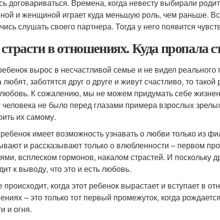
ись договариваться. Времена, когда невесту выбирали роди
ной и женщиной играет куда меньшую роль, чем раньше. Все
учись слушать своего партнера. Тогда у него появится чувст
 страсти в отношениях. Куда пропала с
ребенок вырос в несчастливой семье и не видел реального
 любят, заботятся друг о друге и живут счастливо, то такой
 любовь. К сожалению, мы не можем придумать себе жизненны
у человека не было перед глазами примера взрослых зрелых
оить их самому.
 ребенок имеет возможность узнавать о любви только из филь
ывают и рассказывают только о влюбленности – первом пр
ями, всплеском гормонов, накалом страстей. И поскольку дру
ит к выводу, что это и есть любовь.
е происходит, когда этот ребенок вырастает и вступает в от
ениях – это только тот первый промежуток, когда рождаетс
и и огня.