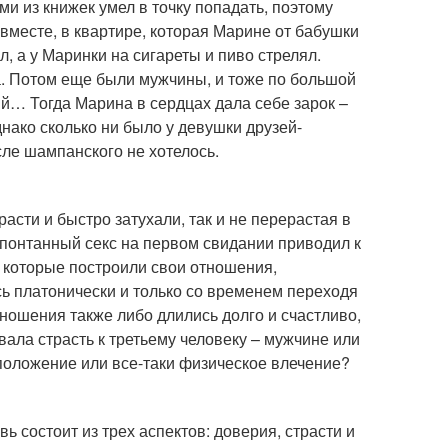
ми из книжек умел в точку попадать, поэтому
вместе, в квартире, которая Марине от бабушки
, а у Маринки на сигареты и пиво стрелял.
а. Потом еще были мужчины, и тоже по большой
тий… Тогда Марина в сердцах дала себе зарок –
ако сколько ни было у девушки друзей-
сле шампанского не хотелось.
асти и быстро затухали, так и не перерастая в
 спонтанный секс на первом свидании приводил к
, которые построили свои отношения,
ь платонически и только со временем переходя
тношения также либо длились долго и счастливо,
вала страсть к третьему человеку – мужчине или
положение или все-таки физическое влечение?
 состоит из трех аспектов: доверия, страсти и