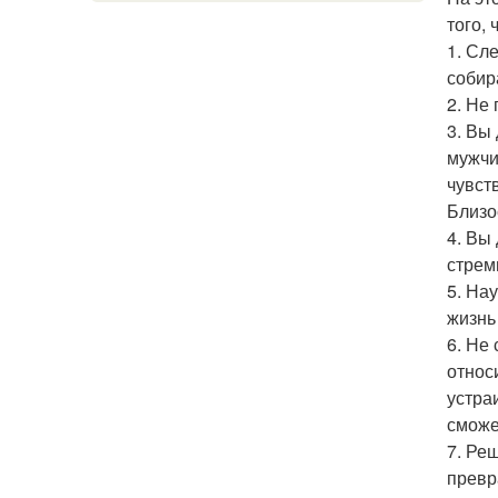
того,
1. Сл
собир
2. Не
3. Вы
мужчи
чувст
Близо
4. Вы
стрем
5. На
жизнь
6. Не
относ
устра
сможе
7. Ре
превр