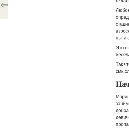
любит
⇦
Любов
опред
стади
взрос
пытаю
Это в
весел
Так ч
смысл
Нач
Марин
заним
добра
девич
пропа