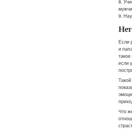
8. Уч
мужчи
9. На
Нет
Если 
и папа
такое
если 
постр
Такой
показ
эмоци
приход
Что ж
отнош
страст