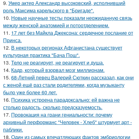
9.
Умер актер Александр высоковский, исполнивший
роль Максима карельского в "Бригаде".
10.
Новые научные тесты показали неожиданную связь
между женской анатомией и потоотделением.
11.
17 лет без Майкла Джексона: сердечное послание от
Принса.
12.
В некоторых регионах Афганистана существует
культурная практика "Бача Пош".
13.
Тело не реагирует, не реагирует и душа.
14.
Кадр, который взорвал мозг миллионам.
15.
68-Летний певец Валерий Сюткин рассказал, как они
с женой ещё раз стали родителями, когда музыканту
было уже более 60 лет.
16.
Психика устроена парадоксально: ей важна не
столько радость, сколько предсказуемость.
17.
Провокация на грани гениальности: почему
архивный перформанс "Человек - Хлеб" штурмует арт -
паблики.
18.
Один из самых впечатляющих фактов эмбриологии