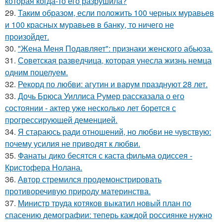
которая когда-то его разрушила?
29.
Таким образом, если положить 100 черных муравьев
и 100 красных муравьев в банку, то ничего не
произойдет.
30.
"Жена Меня Подавляет": признаки женского абьюза.
31.
Советская разведчица, которая унесла жизнь немца
одним поцелуем.
32.
Рекорд по любви: агутин и варум празднуют 28 лет.
33.
Дочь Брюса Уиллиса Румер рассказала о его
состоянии - актер уже несколько лет борется с
прогрессирующей деменцией.
34.
Я стараюсь ради отношений, но любви не чувствую:
почему усилия не приводят к любви.
35.
Фанаты дико бесятся с каста фильма одиссея -
Кристофера Нолана.
36.
Автор стремился продемонстрировать
противоречивую природу материнства.
37.
Министр труда котяков выкатил новый план по
спасению демографии: теперь каждой россиянке нужно