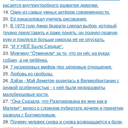
касается внутриутробного развития девочки.
19.
Один из самых умных актёров современности.
20.
Её изнасиловал учитель рисования.
21.
В 1973 году Амар бхарати сделал выбор, который
трудно представить и даже понять: он поднял правую
руку и поклялся больше никогда её не опускать.
22.
"И У НЕЁ Было Сердце".
23.
Мужчину "Отменили" за то, что он нёс на руках
собаку, а не ребёнка.
24.
7 нездоровых мифов про здоровые отношения.
25.
Любовь из свободы.
26.
Дэйзи - Мэй Деметре родилась в Великобритании с
редкой особенностью - у неё были недоразвиты
малоберцовые кости.
27.
"Она Сказала, что Разочарована во мне как в
Матери": мороз о сложном пубертате дочери и принятии
развода с Богомоловым.
28.
Почему человек снова и снова возвращается к боли,