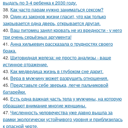
выдать по 3-4 ребенка к 2030 году.
38.
Как часто парам нужно заниматься сексом?
39.
Один из законов жизни гласит, что как только
закрывается одна дверь, открывается другая.
40.
Ваш питомец занял кровать не из вредности - у него
три очень серьёзных аргумента!
41.
Анна хилькевич рассказала о трудностях своего
брака.
42.
Щитовидная железа: не просто анализы - ваше
истинное отражение.
43.
Как медведица жизнь в глубоком сне дарит.
44.
Вера в мужчину может разрушить отношения.
45.
Представьте себе зверька, легче пальчиковой
батарейки.
46.
Есть одна важная часть тела у мужчины, на которую
обращают внимание многие женщины.
47.
Численность человечества уже давно вышла за
рамки экологически устойчивого уровня и приблизилась
к опасной черте.