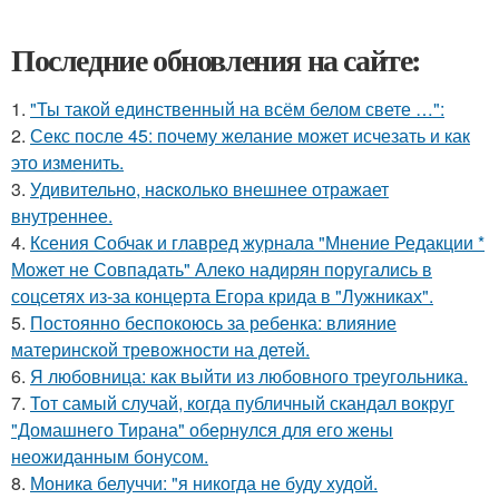
Последние обновления на сайте:
1.
"Ты такой единственный на всём белом свете …":
2.
Секс после 45: почему желание может исчезать и как
это изменить.
3.
Удивительнo, нacколько внешнее отражает
внутреннее.
4.
Ксения Собчак и главред журнала "Мнение Редакции *
Может не Совпадать" Алеко надирян поругались в
соцсетях из-за концерта Егора крида в "Лужниках".
5.
Постоянно беспокоюсь за ребенка: влияние
материнской тревожности на детей.
6.
Я любовница: как выйти из любовного треугольника.
7.
Тот самый случай, когда публичный скандал вокруг
"Домашнего Тирана" обернулся для его жены
неожиданным бонусом.
8.
Моника белуччи: "я никогда не буду худой.