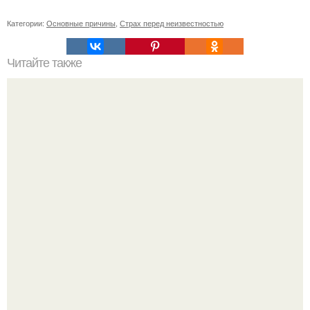
Категории:
Основные причины
,
Страх перед неизвестностью
Читайте также
Игры для влюбленных пар на расстоянии. Топ 7 идей
для свидания на расстоянии