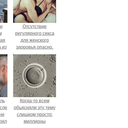
 и
Отсутствие
м
регулярного секса
кая
для женского
 из
здоровья опасно.
ель
Когда-то всем
сле
объясняли эту тему
ни
слишком просто:
рял
миллионы
о
сперматозоидов