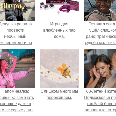
Девушка решила
Игры для
Оставил след
провести
влюбленных пар
ушёл слишко
необычный
дома.
рано: трагичес
эксперимент и на
судьба мальчика
протяжении 30
фильма
дней питалась
"Максимка".
одной шаурмой.
Напоминалка:
Слишком много мы
66-Летний жит
ривычка замечать
пеpеживаем.
Подмосковья по
хорошее даже в
тяжёлой болез
амые серые дни -
полностью поте
это не очередная
потенцию, н