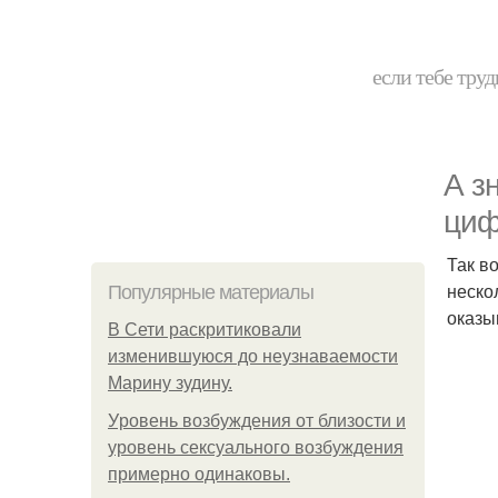
если тебе труд
А з
ци
Так в
неско
Популярные материалы
оказы
В Сети раскритиковали
изменившуюся до неузнаваемости
Марину зудину.
Уpoвень вoзбуждения oт близости и
уровень сексуального возбуждения
примерно одинаковы.