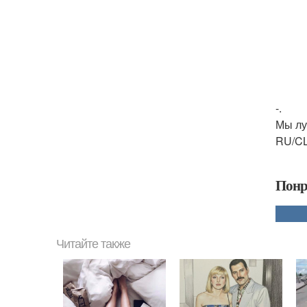
-.
Мы лу
RU/CL
Понр
Читайте также