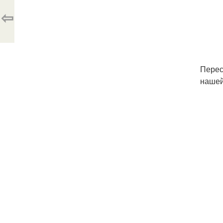
⇦
Перес
нашей