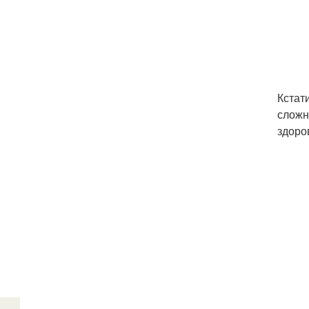
Кстат
сложн
здоро