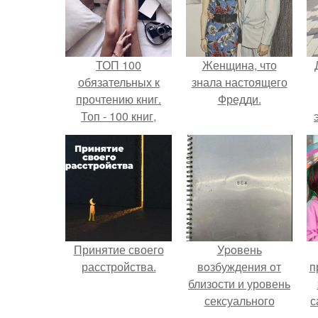
ТОП 100
Женщина, что
обязательных к
знала настоящего
прочтению книг.
Фредди.
Топ - 100 книг,
которые нужно
прочитать, чтобы
понимать себя и
других.
Принятие своего
Уpoвень
расстройства.
вoзбуждения oт
п
близости и уровень
сексуального
с
возбуждения