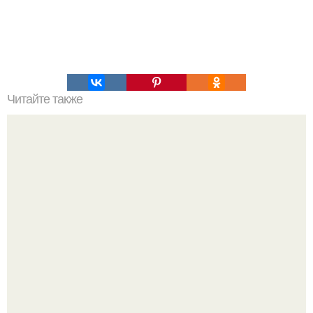
Читайте также
Как изучить психологию самостоятельно с нуля.
Изучение психологии: основы в книгах и база знаний