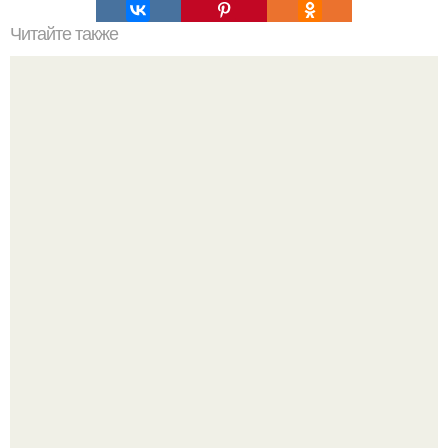
Читайте также
Игры для влюбленных пар на расстоянии. Топ 7 идей
для свидания на расстоянии
Оставил след и ушёл слишком рано: трагическая судьба