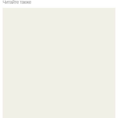
Читайте также
Без жертв. У нее всегда найдется причина, чтобы
пострадать, помучиться, поплакать.
Зумеры все чаще приходят на собеседования не одни, а
с родителями, жалуются эйчары.