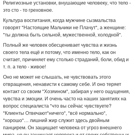
Религиозные установки, внушающие человеку, что тело -
это сто - то греховное.
Культура воспитания, когда мужчине сызмальства
говорят "Настоящие Мальчики не Плачут", а женщине:
"ты должна быть сильной, мужественной, холодной".
Полный же человек обесценивает чувства и жизнь
своего тела ещё и потому, что именно тело, как он
считает, причиняет ему столько страданий, боли, обид и
т. п. а тело - живое!
Оно не может не слышать, не чувствовать этого
отвращения, ненависти к самому себе. И оно теряет
контакт со своим "Хозяином", забирая у него ощущения,
чувства и эмоции. И очень часто на наших занятиях на
вопрос специалиста "что вы сейчас чувствуете?
"Клиенты Отвечают"ничего", "всё нормально",
"хорошо"… лишний жир служит здесь двойным
панцирем. Он защищает человека от угроз внешнего
мира, но он защищает человека и от своих собственных