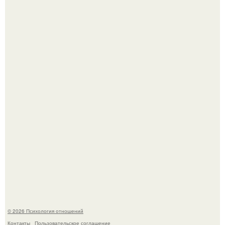
"3 Мечты юности и громкий финал": как Арнольд
шварценеггер женился на племяннице Кеннеди.
Расплата за характер?
© 2026 Психология отношений
Контакты
Пользовательское соглашение