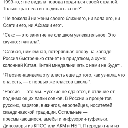
1993-го, я не видела повода гордиться своей страной.
Только краснела и стыдилась за неё".
"Не пожелай ни жены своего ближнего, ни вола его, ни
Осетии его, ни Абхазии его".
"Секс — это занятие не слишком увлекательное. Это
скучно: я читала".
"Слабая, никчемная, потерявшая опору на Западе
Россия быстренько станет не придатком, а хуже:
колонией Китая. Китай миндальничать с нами не будет".
"Я возненавидела эту власть еще до того, как узнала, что
она есть, — с первых же классов школы".
"Россия — это мы. Русские не сдаются, в отличие от
поднимающих лапки совков. В России 5 процентов
русских, варягов, викингов, европейцев, носителей
скандинавской традиции. Остальные —
пресмыкающиеся, амебы и инфузории-туфельки.
Динозавры из КПСС или АКМ и НБП. Птеродактили из