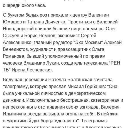
очереди около часа.
С букетом белых роз приехали к центру Валентин
Юмашев и Татьяна Дьяченко. Проститься с Валерией
Новодворской пришли бывшие вице-премьеры Олег
Сысуев и Борис Немцов, экономист Сергей
Алексашенко, главный редактор "Эха Москвы" Алексей
Венедиктов, журналист и правозащитник Ольга
Романова, бывший уполномоченный по правам
человека Владимир Лукин, создатель телеканала "РЕН
ТВ" Ирена Лесневская.
Ведущая церемонии Нателла Болтянская зачитала
телеграмму, которую прислал Михаил Горбачев: "Она
была уникальной личностью в демократическом
движении. Исключительно бесстрашная, категоричная и
непреклонная в отстаивании своих взглядов, Валерия
Ильинична всегда вызывала огонь на себя. В ней жил
неукротимый дух борца-идеалиста". Телеграммы
пришли также от Владимира Путина и Алексея Кудрина.