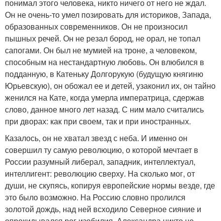
понимал этого человека, никто ничего от него не ждал.
Он не очень-то умел позировать для историков, Запада,
образованных современников. Он не произносил
пышных речей. Он не резал бород, не орал, не топал
сапогами. Он был не мумией на троне, а человеком,
способным на нестандартную любовь. Он влюбился в
подданную, в Катеньку Долгорукую (будущую княгиню
Юрьевскую), он обожал ее и детей, узаконил их, он тайно
женился на Кате, когда умерла императрица, сдержав
слово, данное много лет назад. С ним мало считались
при дворах: как при своем, так и при иностранных.
Казалось, он не хватал звезд с неба. И именно он
совершил ту самую революцию, о которой мечтает в
России разумный либерал, западник, интеллектуал,
интеллигент: революцию сверху. На сколько мог, от
души, не скупясь, копируя европейские нормы везде, где
это было возможно. На Россию словно пролился
золотой дождь, над ней всходило Северное сияние и
опрокидывался рог изобилия. Александра никто не