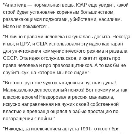
"Апартеид — нормальная вещь. ЮАР еще увидит, какой
строй будет установлен коренным большинством,
развлекающимся поджогами, убийствами, насилием.
Мало не покажется".
"Я лично правами человека накушалась досыта. Некогда
и мы, и ЦРУ, и США использовали эту идею как таран
для уничтожения коммунистического режима и развала
СССР. Эта идея отслужила свое, и хватит врать про
права человека и про правозащитников. А то как бы не
срубить сук, на котором мы все сидим".
"Вот оно, русское чудо и загадочная русская душа!
Маниакально-депрессивный психоз! Вот почему мы так
классно воюем! Нездоровая агрессия маниакала,
искусно направленная на чужих своей собственной
властью и превращающаяся в рабью простацию по
возвращении с войны!"
"Никогда, за исключением августа 1991-го и октября