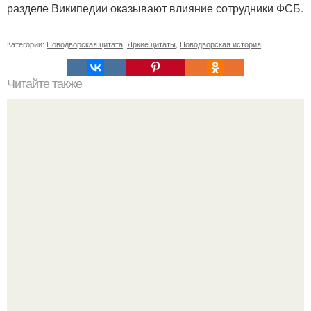
разделе Википедии оказывают влияние сотрудники ФСБ.
Категории:
Новодворская цитата
,
Яркие цитаты
,
Новодворская история
Читайте также
Можно ли носить кольцо на безымянном пальце правой
руки незамужней девушке