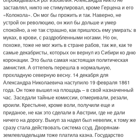
заставлял, никто не стимулировал, кроме Герцена и его
«Колокола». Он мог бы прожить и так. Наверно, не
устрой он революцию, он жил бы дольше и умер
спокойно, а не так страшно, как пришлось ему умирать: в
муках, в крови, с раздробленными ногами. Но он,
похоже, тоже не мог жить в стране рабов, так же, как те
самые декабристы, которых он вернул из Сибири ко дню
коронации. Это была самая настоящая политическая
амнистия. А оттепель перешла в нормальную,
прохладную северную весну. 14 декабря для
Александра Николаевича наступило 19 февраля 1861
года. Он тоже вышел на площадь – в свой назначенный
час. Заседали тайные комиссии, отмеривали, резали,
кроили. Крестьяне, кроме воли, получили еще и
приданое, не как это сделали в Австрии, где не дали
ничего на дорогу. Выкуп за надел был невелик, к тому же
сразу стала действовать система ссуд. Дворянам-
землевладельцам тоже платила казна. Государство