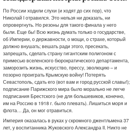
По России ходили слухи (и ходят до сих пор), что
Николай I отравился. Это нельзя ни доказать, ни
опровергнуть. Но резоны для такого финала у него
были. Еще бы! Всю жизнь думать только о государстве,
об Империи, о державности, о мощи, о страхе, который
должно внушать; вешать ради этого, пресекать,
запрещать, сделать страну гигантским полигоном с
примесью вселенского бюрократического департамента,
заморозить жизнь, искусство, прессу, эволюцию – и
позорно проиграть Крымскую войну! Потерять
Севастополь, сдать его (вот вам и город русской славы!);
подписание Парижского мира было морально не легче
подписания Брестского (не для большевиков, конечно,
им на Россию в 1918 г. было плевать). Лишиться моря и
флота… Да, он мог отравиться.
Империя оказалась в руках у скромного джентльмена 37
лет, у воспитанника Жуковского Александра II. Никто не