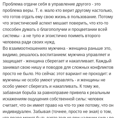
Проблема отдачи себя в управление другого - это
проблема веры. Т. е. мало кто верит другому настолько,
что готов отдать ему свою жизнь в пользование. Потому
что эгоистический аспект мешает поверить, что кто-то
способен думать о благополучии и процветании всей
системы - а не тупо и эгоистично поиметь второго
человека ради своих нужд.
Во взаимоотношениях мужчина - женщина раньше это,
видимо, решалось воспитанием: мужчина управляет и
защищает - женщина сберегает и накапливает. Каждый
занимал свою нишу и поводов для сложных конфликтов
просто не было. Но сейчас этот вариант не проходит: и
мужчины не особо умеют управлять - и женщины не
особо умеют сберегать и накапливать. К тому же,
забавная борьба за равноправие привела к реальным
искажениям ощущения собственной силы: человек
считает, что он имеет право на что-то уже потому, что он
индивидуален. Забывая (точнее, просто не зная) о том,
что право может быть взято только при наличии силы по