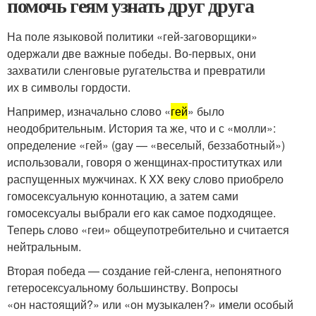
помочь геям узнать друг друга
На поле языковой политики «гей-заговорщики»
одержали две важные победы. Во-первых, они
захватили сленговые ругательства и превратили
их в символы гордости.
Например, изначально слово «
гей
» было
неодобрительным. История та же, что и с «молли»:
определение «гей» (gay — «веселый, беззаботный»)
использовали, говоря о женщинах-проститутках или
распущенных мужчинах. К XX веку слово приобрело
гомосексуальную коннотацию, а затем сами
гомосексуалы выбрали его как самое подходящее.
Теперь слово «геи» общеупотребительно и считается
нейтральным.
Вторая победа — создание гей-сленга, непонятного
гетеросексуальному большинству. Вопросы
«он настоящий?» или «он музыкален?» имели особый