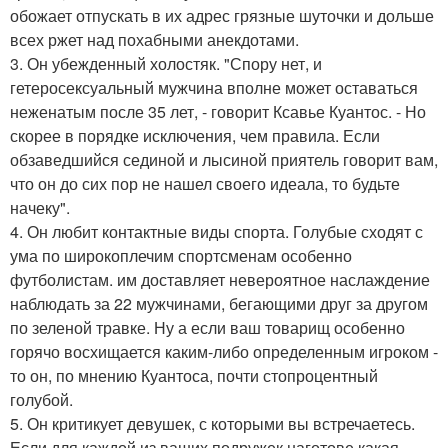
обожает отпускать в их адрес грязные шуточки и дольше
всех ржет над похабными анекдотами.
3. Он убежденный холостяк. "Спору нет, и
гетеросексуальный мужчина вполне может оставаться
неженатым после 35 лет, - говорит Ксавье Куантос. - Но
скорее в порядке исключения, чем правила. Если
обзаведшийся сединой и лысиной приятель говорит вам,
что он до сих пор не нашел своего идеала, то будьте
начеку".
4. Он любит контактные виды спорта. Голубые сходят с
ума по широкоплечим спортсменам особенно
футболистам. им доставляет невероятное наслаждение
наблюдать за 22 мужчинами, бегающими друг за другом
по зеленой травке. Ну а если ваш товарищ особенно
горячо восхищается каким-либо определенным игроком -
то он, по мнению Куантоса, почти стопроцентный
голубой.
5. Он критикует девушек, с которыми вы встречаетесь.
Если для каждой из ваших подружек наготове какая-