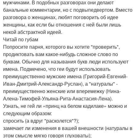
мужчинами. В подобных разговорах они делают
банальные комментарии, но с подвыпедвертом. Вместо
разговора о женщинах, любят поговорить об идее
женщины, как если бы отношения с ней были лишь
некой абстрактной идеей.
Читай по губам
Попросите парня, которого вы хотите "проверить",
продиктовать вам какое-нибудь сложное слово по
буквам. Обычно для называния букв люди используют
имена. Подмечено, что геи будут использовать
преимущественно мужские имена (Григорий-Евгений-
Иван-Дмитрий-Александр-Руслан), а "натуралы" -
преимущественно женские или вперемежку (Нина-
Алена-Тимофей-Ульяна-Рита-Анастасия-Лена).
Узнать, не гей ли «принц на белом кадилаке» можно и
следующим образом:
спросить (а вдруг "расколется"?);
замечает ли изменения в вашей внешности (натуралы в
этом смысле мягко говоря глуховаты);