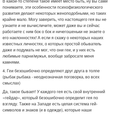
В какой-то степени такое имеет место быть, ну вы сами
понимаете, эти особенности психофизиологического
развития делают некоторых женоподобными, но таких
крайне мало. Могу заверить, что настоящего гея вы не
узнаете и не вычисличите, может даже вы и сейчас
работаете с ним бок о бок и ничегошеньки не знаете о
его наклонностях! А если я скажу о некоторых наших
известных личностях, о которых простой обыватель
даже и подумать не мог, что они геи, и у них есть
любимые парни/мужья, вообще забросате меня
камнями.
4. Геи безошибочно определяют друг друга в толпе
(рыбак рыбака - неоднозначная поговорка, во всех
смыслах)
Да, такое бывает! У каждого гея есть свой внутренний
«гейдар», который безошибочно определит гея по
взгляду. Также на Западе есть целая система гей-
симвoлoв и знакoв (и в oдежде), которые наши