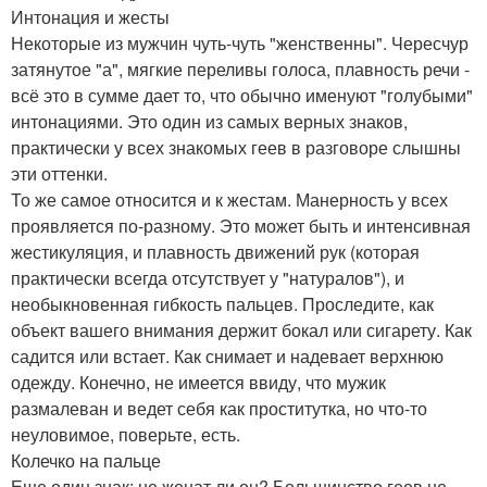
Интонация и жесты
Некоторые из мужчин чуть-чуть "женственны". Чересчур
затянутое "а", мягкие переливы голоса, плавность речи -
всё это в сумме дает то, что обычно именуют "голубыми"
интонациями. Это один из самых верных знаков,
практически у всех знакомых геев в разговоре слышны
эти оттенки.
То же самое относится и к жестам. Манерность у всех
проявляется по-разному. Это может быть и интенсивная
жестикуляция, и плавность движений рук (которая
практически всегда отсутствует у "натуралов"), и
необыкновенная гибкость пальцев. Проследите, как
объект вашего внимания держит бокал или сигарету. Как
садится или встает. Как снимает и надевает верхнюю
одежду. Конечно, не имеется ввиду, что мужик
размалеван и ведет себя как проститутка, но что-то
неуловимое, поверьте, есть.
Колечко на пальце
Еще один знак: не женат ли он? Большинство геев не