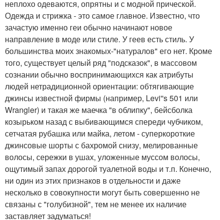
неплохо одеваются, опрятны и с модной прической.
Одежда и стрижка - это самое главное. Известно, что
зачастую именно геи обычно начинают новое
направление в моде или стиле. У геев есть стиль. У
большинства моих знакомых-"натуралов" его нет. Кроме
того, существует целый ряд "подсказок", в массовом
сознании обычно воспринимающихся как атрибуты
людей нетрадиционной ориентации: обтягивающие
джинсы известной фирмы (например, Levi''s 501 или
Wrangler) и такая же маечка "в облипку", бейсболка
козырьком назад с выбивающимся спереди чубчиком,
сетчатая рубашка или майка, летом - суперкороткие
джинсовые шорты с бахромой снизу, мелированные
волосы, сережки в ушах, уложенные муссом волосы,
ощутимый запах дорогой туалетной воды и т.п. Конечно,
ни один из этих признаков в отдельности и даже
несколько в совокупности могут быть совершенно не
связаны с "голубизной", тем не менее их наличие
заставляет задуматься!