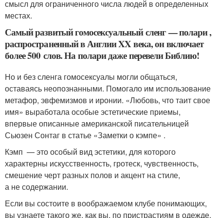
смысл для ограниченного числа людей в определенных
местах.
Самый развитый гомосексуальный сленг — полари ,
распространенный в Англии XX века, он включает
более 500 слов. На полари даже перевели Библию!
Но и без сленга гомосексуалы могли общаться,
оставаясь неопознанными. Помогало им использование
метафор, эвфемизмов и иронии. «Любовь, что таит свое
имя» выработала особые эстетические приемы,
впервые описанные американской писательницей
Сьюзен Сонтаг в статье «Заметки о кэмпе» .
Кэмп — это особый вид эстетики, для которого
характерны искусственность, гротеск, чувственность,
смешение черт разных полов и акцент на стиле,
а не содержании.
Если вы состоите в воображаемом клубе понимающих,
вы узнаете такого же, как вы, по пристрастиям в одежде,