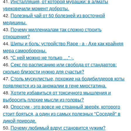
41.
Инсталляция, от которой мурашки: в алматы
увековечили момент доброты.
42.
Полезный чай от 50 болезней из восточной
медицины.
43.
Почему миллениалам так сложно строить
отношения?
44.
Шипы и боль: устройство Rape - a - Axe как крайняя
мера самообороны.
45.
"С ней можно не только …" -.
46.
Секс по расписанию или свобода от стандартов:
сколько близости нужно для счастья?
47.
Столь мускулистые, похожие на бодибилдеров коты
появляются из-за аномалии в гене миостатина.
48.
Хотите избавиться от токсичного мышления и
выбросить плохие мысли из головы?
49.
Опоссум - это вовсе не странный зверёк, которого
стоит бояться, а один из самых полезных "Соседей" в
дикой природе.
50.
Почему любимый вдруг становится чужим?