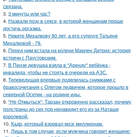
связана.
3.
3 минуты или час?
4.
Назвали позу в сексе, в которой женщинам проще
достичь оргазма.
5.
Никите Михалкову 80 лет, а его супруге Татьяне
Михалковой - 79.
6.
Перед ним встала на колени Марлен Дитрих: история
встречи с Паустовским.
7.
В Пензе девушка взяла в "Аренду" ребёнка -
инвалида, чтобы не стоять в очереди на АЗС.
8.
Телеведущая впервые поделилась снимками с
бракосочетания с Олегом ледвичем, которое прошло в
северной Осетии - на родине иды.
9.
"Не Отмыться": Тарзан откровенно рассказал, почему
полстраны до сих пор ненавидит его из-за Наташи
королевой.
10.
Кадр, который взорвал мозг миллионам.
11.
Лишь в том случае, если мужчина говорит женщине: