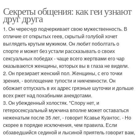
Секреты общения: как геи узнают
друг друга
1. Он чересчур подчеркивает свою мужественность. В
отличие от открытых геев, скрытый голубой хочет
выглядеть крутым мужиком. Он любит поболтать о
спорте и может без устали рассказывать о своих
сексуальных победах - чаще всего жертвами его чар
оказываются женщины, которых вы в глаза не видели.
2. Он презирает женский пол. Женщины, с его точки
зрения, - воплощение тупости и никчемности. Он
обожает отпускать в их адрес грязные шуточки и дольше
всех ржет над похабными анекдотами.
3. Он убежденный холостяк. "Спору нет, и
гетеросексуальный мужчина вполне может оставаться
неженатым после 35 лет, - говорит Ксавье Куантос. - Но
скорее в порядке исключения, чем правила. Если
обзаведшийся сединой и лысиной приятель говорит вам,