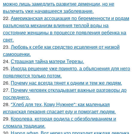
можно лишь замедлить развитие деменции, но не
вылечить уже начавшееся заболевание.
22.
Американская ассоциация по беременности и родам
разъяснила механизм влияния теплой воды на
состояние женщины в процессе появления ребенка на
свет.
23.
Любовь к себе как средство исцеления от низкой
самооценки.
24.
Страшная тайна матери Терезы.
25.
Иногда решение уже принято, а объяснения для него
появляются только потом.
26.
Почему нас всегда тянет к одним и тем же людям.
27.
Почему человек откладывает важные разговоры до
последнего.
28.
"Хлеб для тех, Кому Нужнее": как маленькая
испанская пекарня спасает еду и помогает людям.
29.
Королева, которая родила с обезболиванием и
сломала традиции.
30.
Народ афар. Вот через что проходит каждая девочка