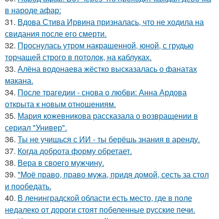
в народе афар:
31.
Вдова Стива Ирвина призналась, что не ходила на
свидания после его смерти.
32.
Проснулась утром накрашенной, юной, с грудью
торчащей строго в потолок, на каблуках.
33.
Алёна водонаева жёстко высказалась о фанатах
макана.
34.
После трагедии - снова о любви: Анна Ардова
открыта к новым отношениям.
35.
Мария кожевникова рассказала о возвращении в
сериал "Универ".
36.
Ты не учишься с ИИ - ты берёшь знания в аренду.
37.
Когда доброта форму обретает.
38.
Вера в своего мужчину.
39.
"Моё право, право мужа, придя домой, сесть за стол
и пообедать.
40.
В ленинградской области есть место, где в поле
недалеко от дороги стоят побеленные русские печи.