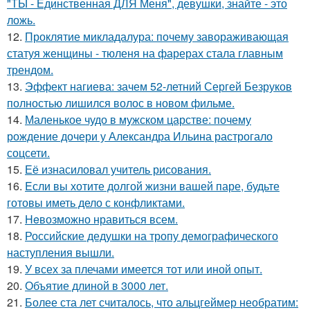
"ТЫ - Единственная ДЛЯ Меня", девушки, знайте - это
ложь.
12.
Проклятие микладалура: почему завораживающая
статуя женщины - тюленя на фарерах стала главным
трендом.
13.
Эффект нагиева: зачем 52-летний Сергей Безруков
полностью лишился волос в новом фильме.
14.
Маленькое чудо в мужском царстве: почему
рождение дочери у Александра Ильина растрогало
соцсети.
15.
Её изнасиловал учитель рисования.
16.
Eсли вы хотите долгой жизни вашей паре, будьте
готовы иметь дело с конфликтами.
17.
Heвозможно нравиться всем.
18.
Российские дедушки на тропу демографического
наступления вышли.
19.
У всех за плечами имеется тот или иной опыт.
20.
Объятие длиной в 3000 лет.
21.
Более ста лет считалось, что альцгеймер необратим: