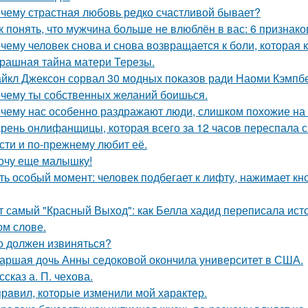
чему страстная любовь редко счастливой бывает?
к понять, что мужчина больше не влюблён в вас: 6 признако
чему человек снова и снова возвращается к боли, которая 
рашная тайна матери Терезы.
йкл Джексон сорвал 30 модных показов ради Наоми Кэмпбе
чему ты собственных желаний боишься.
чему нас особенно раздражают люди, слишком похожие на 
рень онлифанщицы, которая всего за 12 часов переспала с
сти и по-прежнему любит её.
очу еще малышку!
ть особый момент: человек подбегает к лифту, нажимает кно
т самый "Красный Выход": как Белла хадид переписала ист
ом слове.
о должен извиняться?
аршая дочь Анны седоковой окончила университет в США.
ссказ а. П. чехова.
прaвил, которые изменили мой хaрaктер.