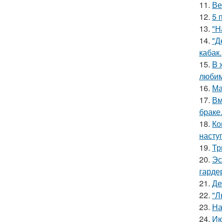
11.
Ве
12.
5 
13.
"Н
14.
"Д
кабак.
15.
B 
люби
16.
Ма
17.
Вм
браке
18.
Ко
насту
19.
Тр
20.
Эс
гарде
21.
Де
22.
"Л
23.
На
24.
Ию