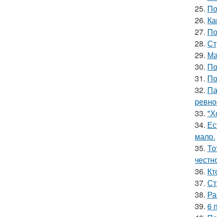
25.
По
26.
Ка
27.
По
28.
Ст
29.
Ма
30.
По
31.
По
32.
Па
ревно
33.
"Х
34.
Ес
мало.
35.
То
честн
36.
Кт
37.
Ст
38.
Ра
39.
6 