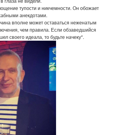
в глаза не видели.
площение тупости и никчемности. Он обожает
охабными анекдотами.
ужчина вполне может оставаться неженатым
сключения, чем правила. Если обзаведшийся
шел своего идеала, то будьте начеку".