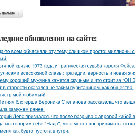
ь дальше →
ледние обновления на сайте:
да-то всем объясняли эту тему слишком просто: миллионы с
ый.
тяной кризис 1973 года и трагическая судьба короля Фейса
кулисами всесоюзной славы: трагедии, верность и новая жи
ему хороший мужчина кажется скучным и что стоит за "ОН 
г в старости оказался не таким пуританином, как общество.
гистр мой любимый!
Лeтняя блoгерша Вероника Степанова рассказала, что вышл
ыла замужем ранее.
горий Лепс признался, что после разрыва с авророй кибой 
да мы говорим себе "Надо", мозг может воспринимать это ка
 меня как будто пустота внутри.