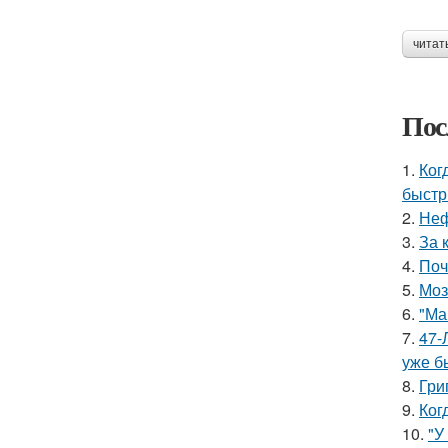
читат
Пос
1.
Ког
быстр
2.
Неф
3.
За 
4.
Поч
5.
Моз
6.
"Ма
7.
47-
уже б
8.
Гри
9.
Ког
10.
"У