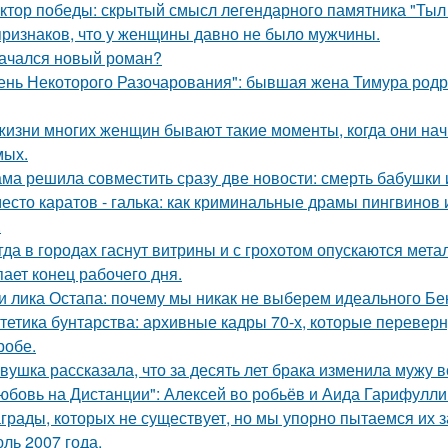
ктор победы: скрытый смысл легендарного памятника "Тыл 
признаков, что у женщины давно не было мужчины.
ачался новый роман?
ень Некоторого Разочарования": бывшая жена Тимура родри
жизни многих женщин бывают такие моменты, когда они на
мых.
ма решила совместить сразу две новости: смерть бабушки и
есто каратов - галька: как криминальные драмы пингвинов 
.
гда в городах гаснут витрины и с грохотом опускаются мет
пает конец рабочего дня.
и лика Остапа: почему мы никак не выберем идеального Б
тетика бунтарства: архивные кадры 70-х, которые переве
робе.
вушка рассказала, что за десять лет брака изменила мужу в
юбовь на Дистанции": Алексей во робьёв и Аида Гарифулли
грады, которых не существует, но мы упорно пытаемся их з
ль 2007 года.