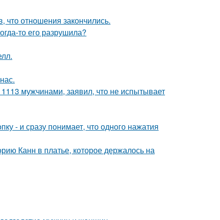
в, что отношения закончились.
когда-то его разрушила?
лл.
нас.
 1113 мужчинами, заявил, что не испытывает
пку - и сразу понимает, что одного нажатия
орию Канн в платье, которое держалось на