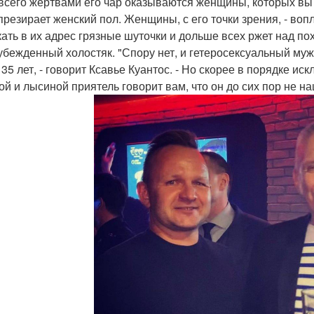
всего жертвами его чар оказываются женщины, которых вы 
 презирает женский пол. Женщины, с его точки зрения, - во
кать в их адрес грязные шуточки и дольше всех ржет над п
 убежденный холостяк. "Спору нет, и гетеросексуальный м
 35 лет, - говорит Ксавье Куантос. - Но скорее в порядке и
ой и лысиной приятель говорит вам, что он до сих пор не на