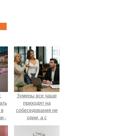
:
Зумеры все чаще
ать
приходят на
 в
собеседования не
и -
одни, а с
ая
родителями,
по
жалуются эйчары.