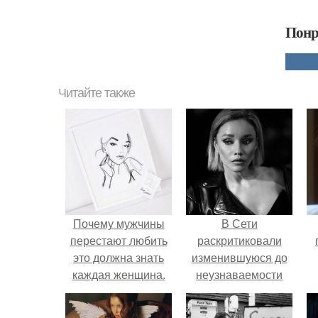
Понр
Читайте также
Почему мужчины
В Сети
перестают любить
раскритиковали
это должна знать
изменившуюся до
каждая женщина.
неузнаваемости
Почему женщина
Марину зудину.
не должна