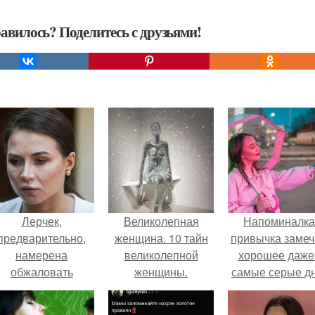
авилось? Поделитесь с друзьями!
Лерчек,
Великолепная
Напоминалка
предварительно,
женщина. 10 тайн
привычка замеч
намерена
великолепной
хорошее даже
обжаловать
женщины.
самые серые дн
приговор.
это не очередн
сказка из книг 