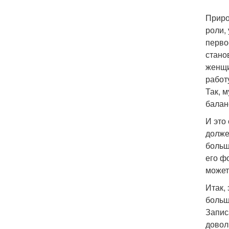
Приро
роли,
перво
стано
женщи
работ
Так, 
балан
И это
долже
больш
его фо
может
Итак,
больш
Запис
довол