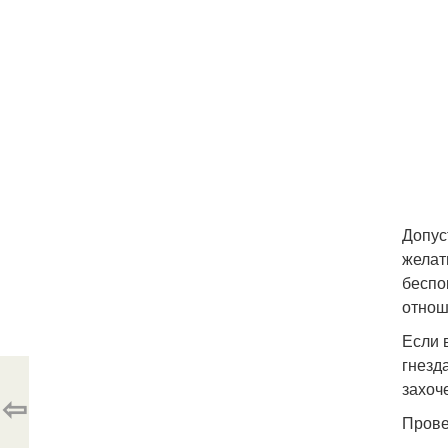
Допус
желат
беспо
отнош
Если 
гнезд
захоч
⇦
Прове