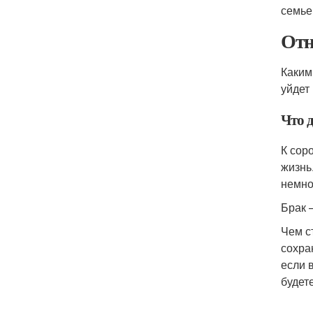
семье
Отн
Каким
уйдет
Что 
К сор
жизнь
немно
Брак 
Чем с
сохра
если 
будет