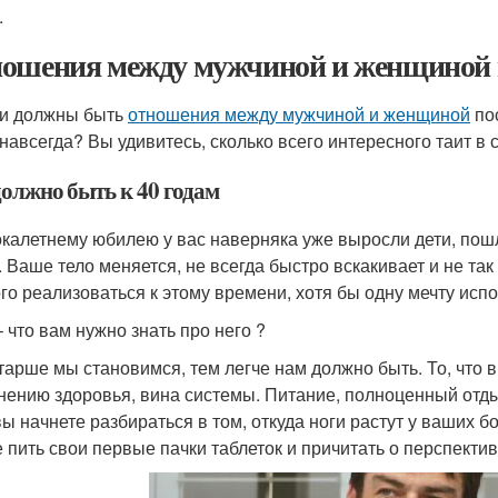
.
ошения между мужчиной и женщиной п
и должны быть
отношения между мужчиной и женщиной
пос
 навсегда? Вы удивитесь, сколько всего интересного таит в 
должно быть к 40 годам
окалетнему юбилею у вас наверняка уже выросли дети, пош
. Ваше тело меняется, не всегда быстро вскакивает и не та
го реализоваться к этому времени, хотя бы одну мечту испо
– что вам нужно знать про него ?
тарше мы становимся, тем легче нам должно быть. То, что
нению здоровья, вина системы. Питание, полноценный отды
вы начнете разбираться в том, откуда ноги растут у ваших б
е пить свои первые пачки таблеток и причитать о перспекти