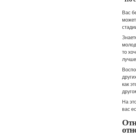
Вас б
может
стади
Знает
молод
то хо
лучше
Воспо
други
как э
друго
На эт
вас е
Отн
отн