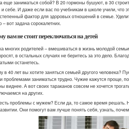
да еще заниматься собой? В 20 гормоны бушуют, в 30 строит
и себе. И даже если вас по учебникам в школе учили, что это
степенный фактор для здоровых отношений в семье. Уделит
о – вот задача сорокалетних.
у вам не стоит переключаться на детей
а многих родителей – вмешиваться в жизнь молодой семьи 
просят, в остальных случаях не беритесь за это дело. Благо
атыми останетесь.
у в 40 лет вы хотите заняться семьей другого человека? Пу
и проблемами заниматься трудно. Чужие кажутся проще, по
ны виднее. А вот своих тараканов совсем не хочется трогат
лючаемся на других.
 есть проблемы с мужем? Если да, то самое время решать. Н
азвитии. Они помогут вам лучше понять себя, узнать, почему