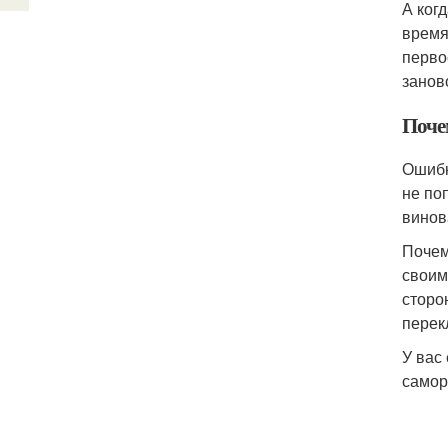
А ког
время 
перво
занов
Почем
Ошибк
не по
винов
Почем
своим
сторо
перек
У вас
самор