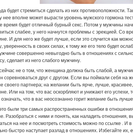
да будет стремиться сделать из них противоположности. Та
 у нее вполне может вырасти уровень мужского гормона тес
е время будет отличный бурный секс. Потом у мужчины начн
виться слабее, у него начнутся проблемы с эрекцией. Со вр
не. И для него же будет лучше, если это случится как можн
у, уверенность в своих силах, к тому же его тело будет осл
мужчине совершенно невыгодно быть в отношениях с сильно
су, сделает из него слабого мужчину.
 сейчас не о том, что женщина должна быть слабой, а мужчи
н соревноваться друг с другом. Если вы поймали себя на ж
е своего партнера; на желании быть ярче, лучше, красивее
не. Или на том, что вас оскорбляют и унижают его успехи, т
 означать, что в вас неосознанно горит желание быть лучше,
 это были три самых распространенных ошибки в отношениях
е. Разобраться с ними и понять, как наладить отношения, в
аться на нее и посмотреть стоимость можно по ссылке . И в
ьно быстро наступает разлад в отношениях. Избегайте их, е