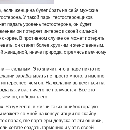
к, если женщина будет брать на себя мужские
тостерона. У такой пары тестостеронщиков
ет падать уровень тестостерона, он будет
еменем он потеряет интерес к своей сильной
о скорее. В противном случае он может потерять
абевать, он станет более хрупким и женственным.
й женщиной, иначе природа, стремясь к вечному
на — сильным. Это значит, что в паре никто не
елании зарабатывать не просто много, а именно
, интереснее, чем он. На желании выделяться на
огда как у вас ничего не получается. Все это
 чем он, победить его.
. Разумеется, в жизни таких ошибок гораздо
ы можете со мной на консультации по скайпу .
 тех парах, где партнеры допускают эти ошибки,
сли хотите создать гармонию и уют в своей