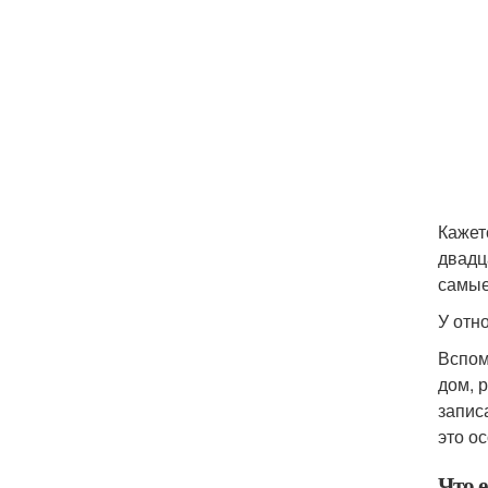
Кажетс
двадц
самые
У отн
Вспом
дом, 
запис
это о
Что 