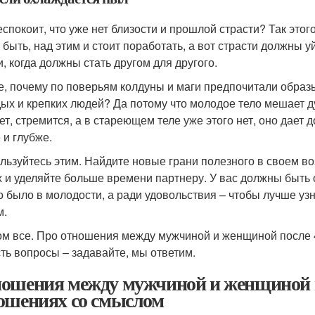
еспокоит, что уже нет близости и прошлой страсти? Так этого
 быть, над этим и стоит поработать, а вот страсти должны у
и, когда должны стать другом для другого.
е, почему по поверьям колдуны и маги предпочитали образы
ых и крепких людей? Да потому что молодое тело мешает дум
чет, стремится, а в стареющем теле уже этого нет, оно дает 
 и глубже.
льзуйтесь этим. Найдите новые грани полезного в своем в
х и уделяйте больше времени партнеру. У вас должны быть
то было в молодости, а ради удовольствия – чтобы лучше уз
м.
ом все. Про отношения между мужчиной и женщиной после 4
сть вопросы – задавайте, мы ответим.
ошения между мужчиной и женщиной 
ошениях со смыслом