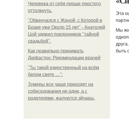
«Си
Человека от себя проще простого
оттолкнуть.
Эта о
партн
"Обвенчался с Женой, с Которой в
Браке уже Около 15 лет" - Анатолий
Мы жи
Цой удивил поклонников "тайной
одноп
свадьбой".
друга
быть 
Как правильно принимать
Дюфастон: Рекомендации врачей
"Ты такой единственный на всём
белом свете …":
Зумеры все чаще приходят на
собеседования не одни, а с
родителями, жалуются эйчары.