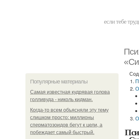
если тебе труд
Пси
«Си
Сод
П
Популярные материалы
О
Самая известная кудрявая голова
голливуда - николь кидман.
Когда-то всем объясняли эту тему
слишком просто: миллионы
О
сперматозоидов бегут к цели, а
Пси
побеждает самый быстрый.