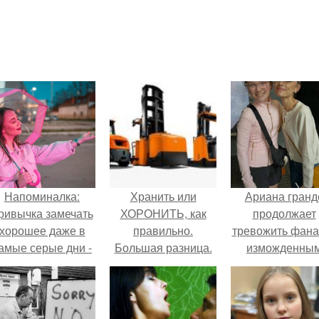
Напоминалка:
Хранить или
Ариана гранд
ривычка замечать
ХОРОНИТЬ, как
продолжает
хорошее даже в
правильно.
тревожить фана
амые серые дни -
Большая разница.
изможденны
это не очередная
Хранить, беречь,
Видом.
сказка из книг по
сохранять.
саморазвитию.