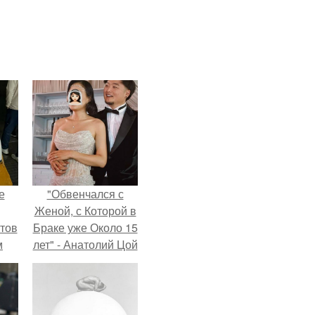
е
"Обвенчался с
Женой, с Которой в
тов
Браке уже Около 15
м
лет" - Анатолий Цой
удивил
поклонников
"тайной свадьбой".