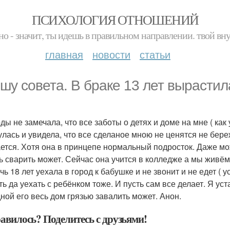
ПСИХОЛОГИЯ ОТНОШЕНИЙ
но - значит, ты идешь в правильном направлении. твой вн
главная
новости
статьи
шу совета. В браке 13 лет вырастил
ды не замечала, что все заботы о детях и доме на мне ( как
улась и увидела, что все сделаное мною не ценятся не бер
ется. Хотя она в принцепе нормальный подросток. Даже мо
ь сварить может. Сейчас она учится в колледже а мы живём 
чь 18 лет уехала в город к бабушке и не звонит и не едет ( 
ть да уехать с ребёнком тоже. И пусть сам все делает. Я уст
ной его весь дом грязью завалить может. Анон.
авилось? Поделитесь с друзьями!