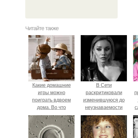
Читайте также
Какие домашние
В Сети
игры можно
раскритиковали
п
поиграть вдвоем
изменившуюся до
дома. Во что
неузнаваемости
с
поиграть с другом
Марину зудину.
дома