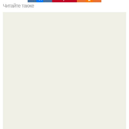
Читайте также
Мужская психология в отношении женщин.
Легенда тяжелой атлетики: феноменальные рекорды
Леонида Тараненко.