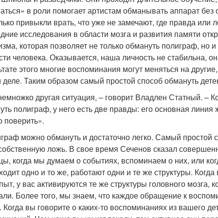
аться» в роли помогает артистам обманывать аппарат без о
лько привыкли врать, что уже не замечают, где правда или л
дние исследования в области мозга и развития памяти от
изма, которая позволяет не только обмануть полиграф, но 
сти человека. Оказывается, наша личность не стабильна, о
ьтате этого многие воспоминания могут меняться на другие, 
 деле. Таким образом самый простой способ обмануть дете
немножко другая ситуация, – говорит Владлен Статный. – Ко
уть полиграф, у него есть две правды: его основная линия 
о поверить».
граф можно обмануть и достаточно легко. Самый простой с
собственную ложь. В свое время Сеченов сказал совершенн
цы, когда мы думаем о событиях, вспоминаем о них, или ког
ходит одно и то же, работают одни и те же структуры. Когда
опыт, у вас активируются те же структуры головного мозга, 
али. Более того, мы знаем, что каждое обращение к воспо
. Когда вы говорите о каких-то воспоминаниях из вашего дет