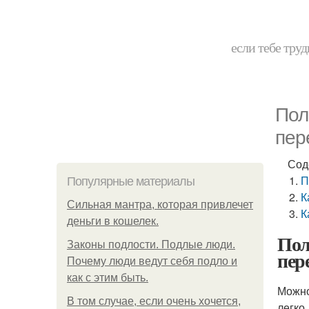
если тебе труд
Пол
пер
Сод
П
Популярные материалы
К
Сильная мантра, которая привлечет
К
деньги в кошелек.
Пол
Законы подлости. Подлые люди.
пер
Почему люди ведут себя подло и
как с этим быть.
Можно
В том случае, если очень хочется,
легко