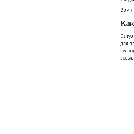
Вам нр
Как
Ситуа
для п
судоп
скрыв