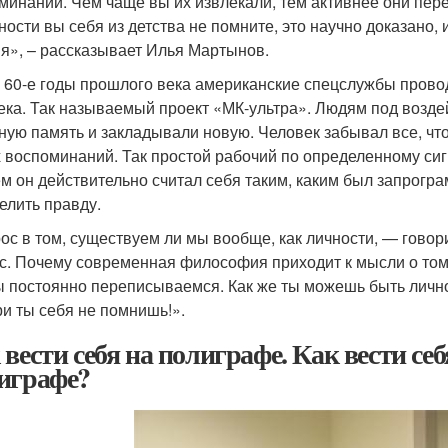
минаний. Чем чаще вы их извлекали, тем активнее они пере
ности вы себя из детства не помните, это научно доказано,
я», – рассказывает Илья Мартынов.
 60-е годы прошлого века американские спецслужбы прово
ека. Так называемый проект «МК-ультра». Людям под возде
ную память и закладывали новую. Человек забывал все, что
 воспоминаний. Так простой рабочий по определенному сиг
м он действительно считал себя таким, каким был запрогра
елить правду.
ос в том, существуем ли мы вообще, как личности, — гово
с. Почему современная философия приходит к мысли о том,
ы постоянно переписываемся. Как же ты можешь быть личнос
ри ты себя не помнишь!».
 вести себя на полиграфе. Как вести се
играфе?