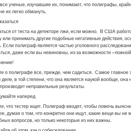
 все ученые, изучавшие их, понимают, что полиграфы, крайн
не их легко обмануть.
тказаться
аться от теста на детекторе лжи, если можно. В США работ
у или принимать другие подобные негативные действия, о
а. Если полиграф является частью уголовного расследования
аться, даже если вы невиновны, из-за возможности «ложно
чение!
те о полиграфе все, прежде, чем садиться. Самое главное з
 деле, в той степени, что она является наукой вообще, она 
 производит неправильные результаты.
думайте наперед
те, что тестер ищет. Полиграф вводят, чтобы помочь выяс
ее, думая о том, что конкретно они ищут, какие вещи вы не
бных вопросов, но только некоторые из них важны.
майте об этом, как о собеседовании