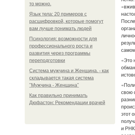
то можно.
«вжив
насто
Язык тела: 20 примеров с
После
расшифровкой, которые помогут
орган
вам лучше понимать людей
лично
Психология: возможности для
резул
профессионального роста и
самом
развития через программы
«Это 
переподготовки
обман
Система мужчина и Женщина. - как
истов
складывается такая система
«Поли
"Мужчина - Женщина"
свою 
Как правильно принимать
разни
Дюфастон: Рекомендации врачей
проис
этот 
получ
и РНК