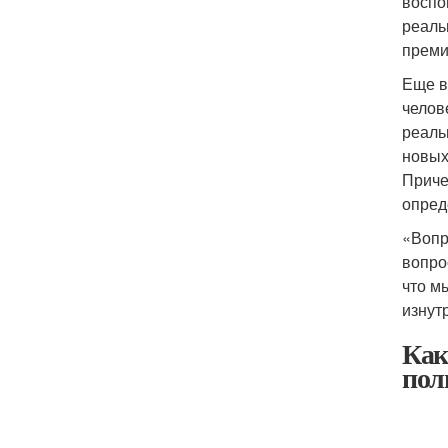
воспо
реаль
преми
Еще в
челов
реаль
новых
Приче
опред
«Вопр
вопро
что м
изнут
Как
пол