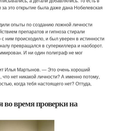
писывались, а детали добавлялись. То есть в
 и за это открытие была даже дана Нобелевская
дили опыты по созданию ложной личности
йствием препаратов и гипноза стирали
 с ним происходило, и был уверен в истинности
налу превращался в суперкиллера и наоборот.
ммирован. И ни один полиграф не мог
рит Илья Мартынов. — Это очень хороший
 что нет никакой личности? А именно потому,
тью, когда тебя настоящего нет? Оттуда,
бя во время проверки на