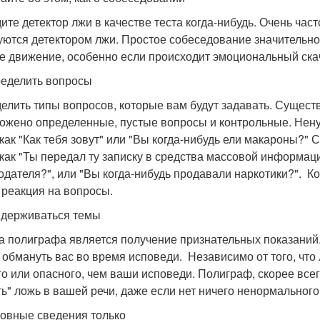
ите детектор лжи в качестве теста когда-нибудь. Очень част
уются детектором лжи. Простое собеседование значительно 
е движение, особенно если происходит эмоциональный ска
ределить вопросы
елить типы вопросов, которые вам будут задавать. Существ
ожено определенные, пустые вопросы и контрольные. Нену
 как "Как тебя зовут" или "Вы когда-нибудь ели макароны?
 как "Ты передал ту записку в средства массовой информаци
одателя?", или "Вы когда-нибудь продавали наркотики?". К
реакция на вопросы.
идерживаться темы
а полиграфа является получение признательных показаний.
 обмануть вас во время исповеди. Независимо от того, что 
го или опасного, чем ваши исповеди. Полиграф, скорее всег
ть" ложь в вашей речи, даже если нет ничего ненормального
новные сведения только