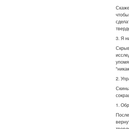
Скаже
чтобы
сдела
тверд
3. Я 
Скрыв
иссле
упомя
"ника
2. Уп
Скинь
сокра
1. Об
После
верну
тверд