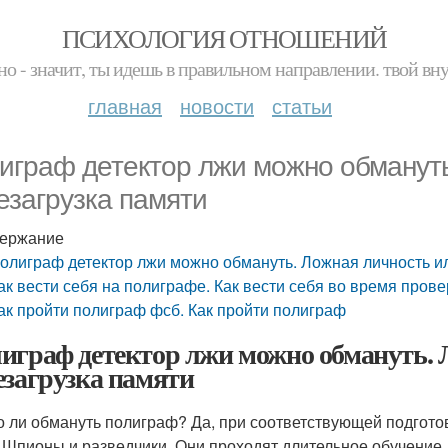
ПСИХОЛОГИЯ ОТНОШЕНИЙ
но - значит, ты идешь в правильном направлении. твой вн
главная
новости
статьи
играф детектор лжи можно обмануть
езагрузка памяти
ержание
олиграф детектор лжи можно обмануть. Ложная личность и
ак вести себя на полиграфе. Как вести себя во время пров
ак пройти полиграф фсб. Как пройти полиграф
играф детектор лжи можно обмануть. 
езагрузка памяти
 ли обмануть полиграф? Да, при соответствующей подготовк
. Шпионы и разведчики. Они проходят длительное обучение, 