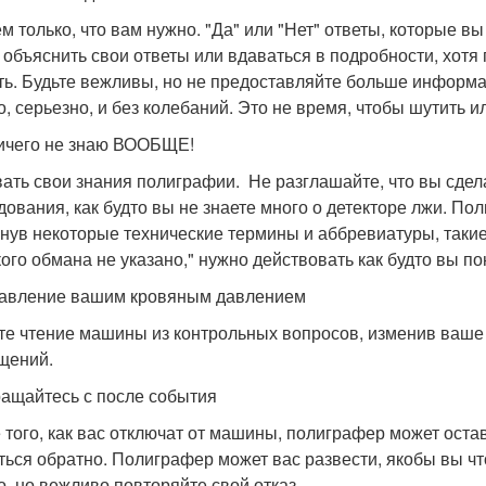
м только, что вам нужно. "Да" или "Нет" ответы, которые 
 объяснить свои ответы или вдаваться в подробности, хотя
ть. Будьте вежливы, но не предоставляйте больше информа
о, серьезно, и без колебаний. Это не время, чтобы шутить 
ничего не знаю ВООБЩЕ!
ать свои знания полиграфии. Не разглашайте, что вы сдел
дования, как будто вы не знаете много о детекторе лжи. П
нув некоторые технические термины и аббревиатуры, такие
кого обмана не указано," нужно действовать как будто вы пон
равление вашим кровяным давлением
те чтение машины из контрольных вопросов, изменив ваше
щений.
ращайтесь с после события
 того, как вас отключат от машины, полиграфер может остав
ться обратно. Полиграфер может вас развести, якобы вы что
о, но вежливо повторяйте свой отказ.