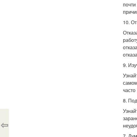
почти
причи
10. О
Отказ
работ
отказ
отказ
9. Изу
Узнай
самом
часто
8. По
Узнай
заран
⇦
неудо
7. Ду