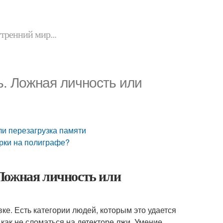
утренний мир...
. Ложная личность или
ли перезагрузка памяти
ерки на полиграфе?
Ложная личность или
е. Есть категории людей, которым это удается
как не сломаться на детекторе лжи. Умение