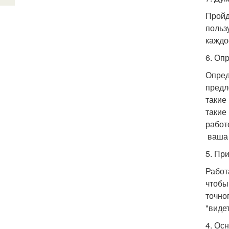
Пройд
польз
каждо
6. Оп
Опред
предл
такие
такие
работ
ваша 
5. Пр
Работ
чтобы
точно
"виде
4. Ос