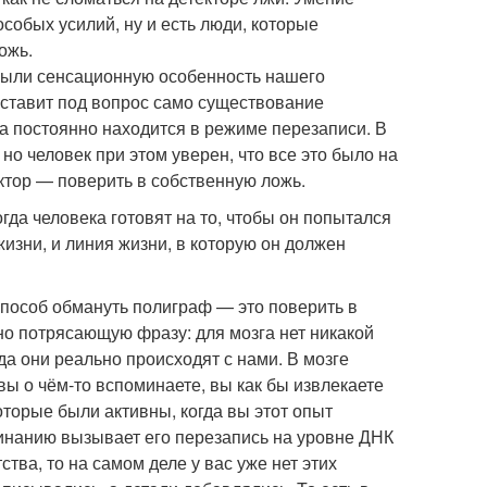
собых усилий, ну и есть люди, которые
ожь.
крыли сенсационную особенность нашего
и ставит под вопрос само существование
на постоянно находится в режиме перезаписи. В
но человек при этом уверен, что все это было на
ктор — поверить в собственную ложь.
гда человека готовят на то, чтобы он попытался
жизни, и линия жизни, в которую он должен
пособ обмануть полиграф — это поверить в
о потрясающую фразу: для мозга нет никакой
да они реально происходят с нами. В мозге
 вы о чём-то вспоминаете, вы как бы извлекаете
которые были активны, когда вы этот опыт
минанию вызывает его перезапись на уровне ДНК
ства, то на самом деле у вас уже нет этих