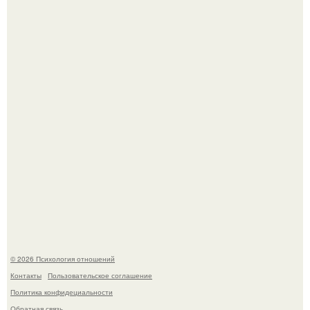
Секс после 45: почему желание может исчезать и как это
изменить.
Билет против материнского права: нижняя полка
внезапно нашла законного владельца.
© 2026 Психология отношений
Контакты
Пользовательское соглашение
Политика конфидециальности
Обратная связь