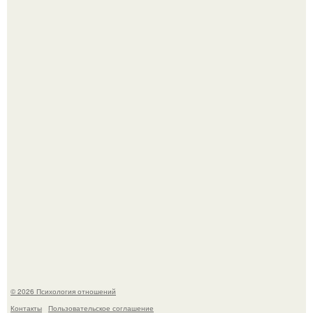
Секс после 45: почему желание может исчезать и как это
изменить.
В соцсетях завирусился эмоциональный пост, автор
которого призвала матерей отдыхать без детей и не
испытывать чувство вины.
© 2026 Психология отношений
Контакты
Пользовательское соглашение