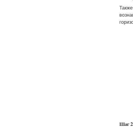
Также
вознаг
гориз
Шаг 2