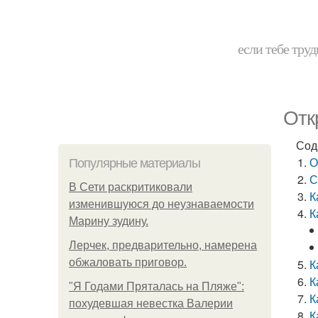
если тебе труд
Отк
Сод
О
Популярные материалы
С
В Сети раскритиковали
К
изменившуюся до неузнаваемости
К
Марину зудину.
Лерчек, предварительно, намерена
обжаловать приговор.
К
К
"Я Годами Пряталась на Пляже":
К
похудевшая невестка Валерии
К