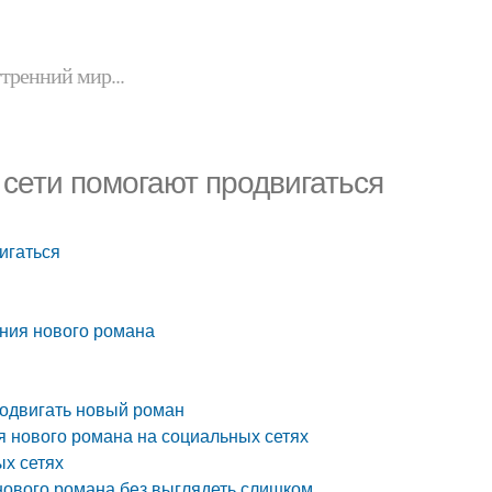
утренний мир...
сети помогают продвигаться
игаться
ния нового романа
родвигать новый роман
 нового романа на социальных сетях
ых сетях
нового романа без выглядеть слишком