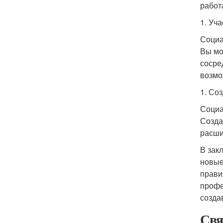
работ
1. Уч
Социа
Вы мо
сосре
возмо
1. Со
Социа
Созда
расши
В зак
новые
прави
профе
созда
Свя