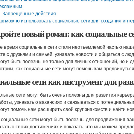
екламным
Запрещённые действия
ак можно использовать социальные сети для создания инте
ройте новый роман: как социальные с
е время социальные сети стали неотъемлемой частью наше
кте с друзьями и семьей, узнавать новости и общаться с л
могут быть полезны не только для личных отношений, но и д
отрим, как социальные сети могут помочь вам продвинуться
иальные сети как инструмент для раз
льные сети могут быть очень полезны для развития карье
аботы, узнавать о вакансиях и связываться с потенциальны
могут помочь нам расширить свой круг знакомств и найти но
 социальные сети могут быть полезны для продвижения ва
азать о своих достижениях и показать, что мы можем пред
 того, социальные сети могут помочь нам найти новых клие