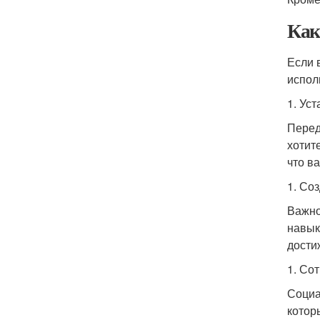
Как
Если 
испол
1. Ус
Перед
хотит
что в
1. Со
Важно
навык
дости
1. Со
Социа
котор