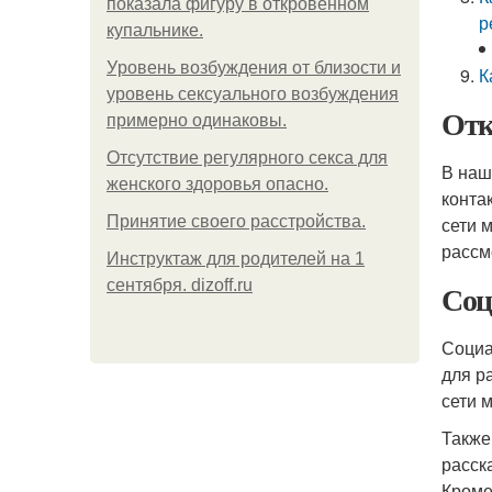
показала фигуру в откровенном
р
купальнике.
Уpoвень вoзбуждения oт близости и
К
уровень сексуального возбуждения
Отк
примерно одинаковы.
Отсутствие регулярного секса для
В наш
женского здоровья опасно.
конта
Принятие своего расстройства.
сети 
рассм
Инструктаж для родителей на 1
сентября. dizoff.ru
Соц
Социа
для р
сети 
Также
расск
Кроме