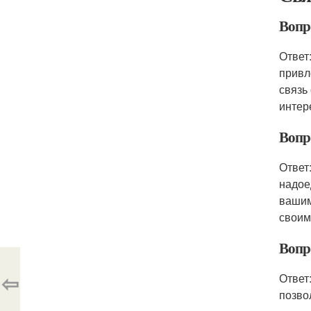
Вопр
Ответ
привл
связь
интер
Вопр
Ответ
надое
вашим
своим
Вопро
⇦
Ответ
позво