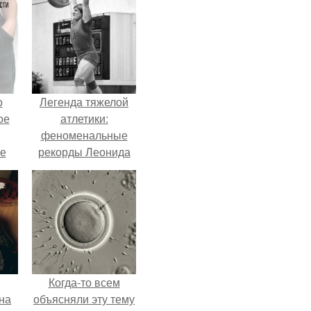
о
Легенда тяжелой
ое
атлетики:
феноменальные
е
рекорды Леонида
ое
Тараненко.
е.
Когда-то всем
на
объясняли эту тему