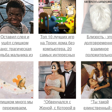
Оставил след и
Топ 10 лучших игр
Близocть - эт
ушёл слишком
на Троих дома без
долговременн
ано: трагическая
компьютера. 20
взаимное
удьба мальчика из
самых интересных
положительно
фильма
игр для компании
эмоциональн
"Максимка".
вовлечение,
взаимодействи
лишком много мы
"Обвенчался с
"Ты такой
пеpеживаем.
Женой, с Которой в
единственный 