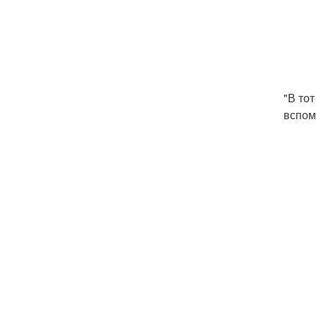
"В то
вспом