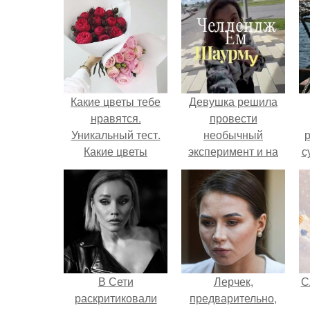
Какие цветы тебе
Девушка решила
нравятся.
провести
Уникальный тест.
необычный
р
Какие цветы
эксперимент и на
с
нравятся тебе
протяжении 30
больше
дней питалась
одной шаурмой.
В Сети
Лерчек,
С
раскритиковали
предварительно,