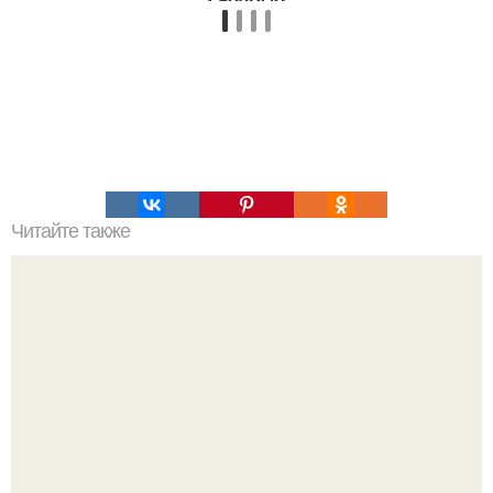
Читайте также
Топ 10 лучших игр на Троих дома без компьютера. 20
самых интересных игр для компании