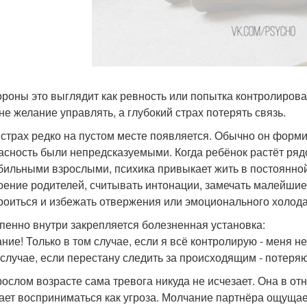
ороны это выглядит как ревность или попытка контролироват
 не желание управлять, а глубокий страх потерять связь.
 страх редко на пустом месте появляется. Обычно он формир
асность были непредсказуемыми. Когда ребёнок растёт ря
бильными взрослыми, психика привыкает жить в постоянно
оение родителей, считывать интонации, замечать малейши
роиться и избежать отвержения или эмоционального холода
пенно внутри закрепляется болезненная установка:
ние! Только в том случае, если я всё контролирую - меня не
 случае, если перестану следить за происходящим - потеря
рослом возрасте сама тревога никуда не исчезает. Она в о
ает восприниматься как угроза. Молчание партнёра ощущае