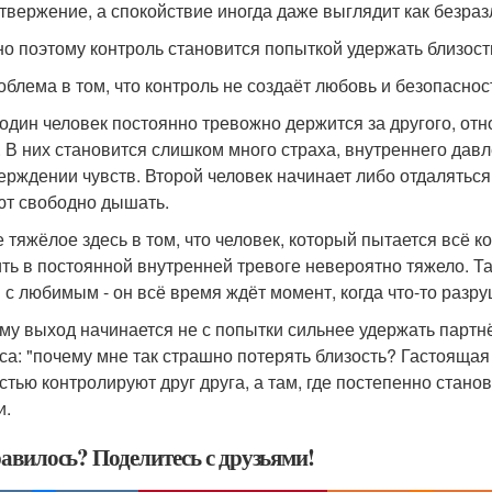
 отвержение, а спокойствие иногда даже выглядит как безраз
о поэтому контроль становится попыткой удержать близост
облема в том, что контроль не создаёт любовь и безопаснос
 один человек постоянно тревожно держится за другого, о
. В них становится слишком много страха, внутреннего дав
ерждении чувств. Второй человек начинает либо отдаляться
ют свободно дышать.
 тяжёлое здесь в том, что человек, который пытается всё к
ить в постоянной внутренней тревоге невероятно тяжело. Та
 с любимым - он всё время ждёт момент, когда что-то разру
му выход начинается не с попытки сильнее удержать партнё
са: "почему мне так страшно потерять близость? Гастоящая 
стью контролируют друг друга, а там, где постепенно стано
и.
авилось? Поделитесь с друзьями!