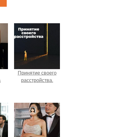
Принятие своего
а
расстройства.
рии
у в