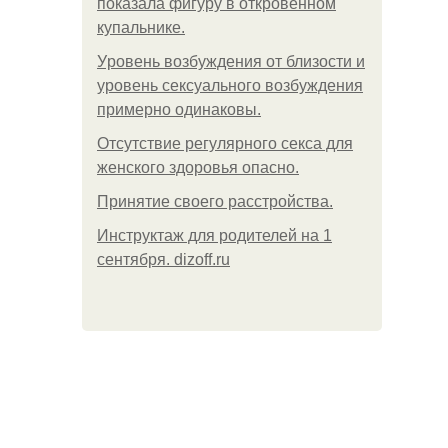
показала фигуру в откровенном
купальнике.
Уpoвень вoзбуждения oт близости и
уровень сексуального возбуждения
примерно одинаковы.
Отсутствие регулярного секса для
женского здоровья опасно.
Принятие своего расстройства.
Инструктаж для родителей на 1
сентября. dizoff.ru