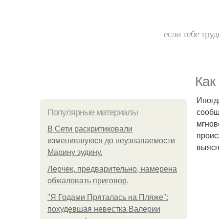
если тебе труд
Как
Иногд
сообщ
Популярные материалы
мгнов
В Сети раскритиковали
проис
изменившуюся до неузнаваемости
выясн
Марину зудину.
Лерчек, предварительно, намерена
обжаловать приговор.
"Я Годами Пряталась на Пляже":
похудевшая невестка Валерии