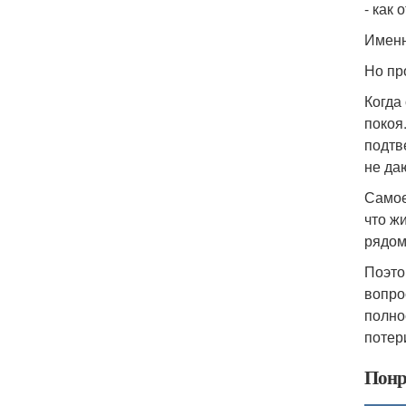
- как
Именн
Но пр
Когда
покоя
подтв
не да
Самое
что ж
рядом
Поэто
вопро
полно
потер
Понр