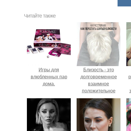
Читайте также
Игры для
Близocть - это
влюбленных пар
долговременное
р
дома.
взаимное
положительное
эмоциональное
вовлечение,
взаимодействие.