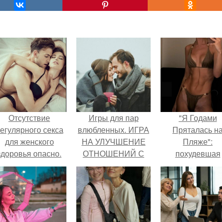
Отсутствие
Игры для пар
"Я Годами
егулярного секса
влюбленных. ИГРА
Пряталась н
для женского
НА УЛУЧШЕНИЕ
Пляже":
здоровья опасно.
ОТНОШЕНИЙ С
похудевшая
ЛЮБИМЫМ
невестка Вале
показала фигур
откровенном
купальнике.