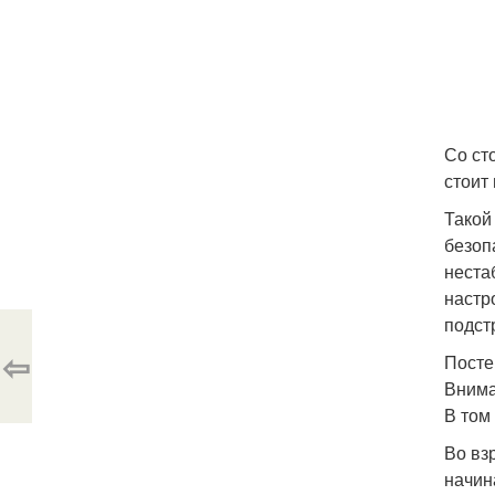
Со ст
стоит
Такой
безоп
неста
настр
подст
⇦
Посте
Внима
В том
Во вз
начин