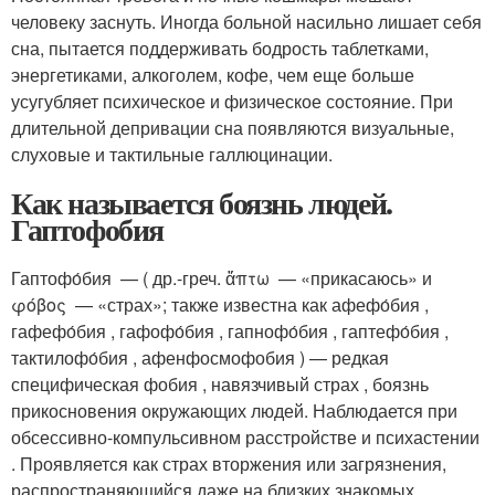
человеку заснуть. Иногда больной насильно лишает себя
сна, пытается поддерживать бодрость таблетками,
энергетиками, алкоголем, кофе, чем еще больше
усугубляет психическое и физическое состояние. При
длительной депривации сна появляются визуальные,
слуховые и тактильные галлюцинации.
Как называется боязнь людей.
Гаптофобия
Гаптофо́бия — ( др.-греч. ἅπτω — «прикасаюсь» и
φόβος — «страх»; также известна как афефо́бия
,
гафефо́бия
, гафофо́бия
, гапнофо́бия
, гаптефо́бия
,
тактилофо́бия
, афенфосмофобия ) — редкая
специфическая фобия , навязчивый страх , боязнь
прикосновения окружающих людей. Наблюдается при
обсессивно-компульсивном расстройстве и психастении
. Проявляется как страх вторжения или загрязнения,
распространяющийся даже на близких знакомых