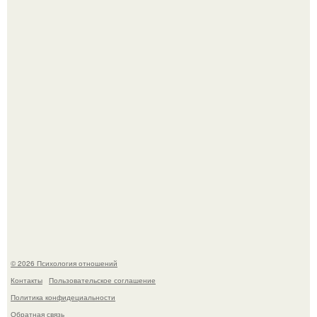
"3 Мечты юности и громкий финал": как Арнольд
шварценеггер женился на племяннице Кеннеди.
Расплата за характер?
© 2026 Психология отношений
Контакты
Пользовательское соглашение
Политика конфидециальности
Обратная связь