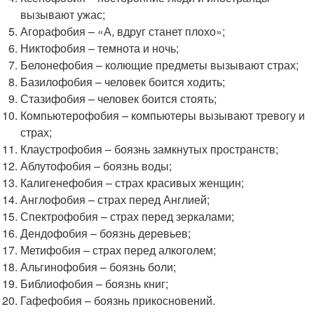
вызывают ужас;
Агорафобия – «А, вдруг станет плохо»;
Никтофобия – темнота и ночь;
Белонефобия – колющие предметы вызывают страх;
Базилофобия – человек боится ходить;
Стазифобия – человек боится стоять;
Компьютерофобия – компьютеры вызывают тревогу и
страх;
Клаустрофобия – боязнь замкнутых пространств;
Аблутофобия – боязнь воды;
Калигенефобия – страх красивых женщин;
Англофобия – страх перед Англией;
Спектрофобия – страх перед зеркалами;
Дендофобия – боязнь деревьев;
Метифобия – страх перед алкоголем;
Альгинофобия – боязнь боли;
Библиофобия – боязнь книг;
Гафефобия – боязнь прикосновений.