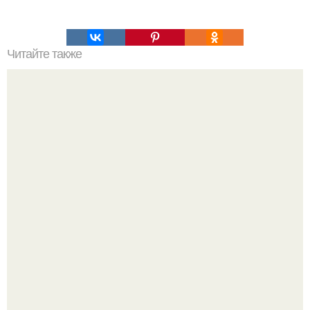
Читайте также
Игры для влюбленных пар на расстоянии. Топ 7 идей
для свидания на расстоянии