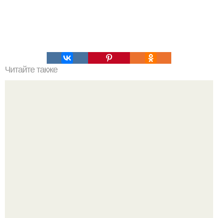
Читайте также
С чего начать изучение психологии самостоятельно.
«Психология человека» от 4BRAIN