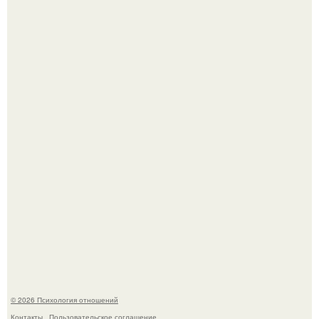
Hе надо стремиться афишировать свое равнодушие.
"3 Мечты юности и громкий финал": как Арнольд
шварценеггер женился на племяннице Кеннеди.
© 2026 Психология отношений
Контакты
Пользовательское соглашение