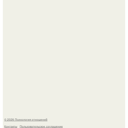
Чего мы на самом деле хотим?
"3 Мечты юности и громкий финал": как Арнольд
шварценеггер женился на племяннице Кеннеди.
© 2026 Психология отношений
Контакты
Пользовательское соглашение