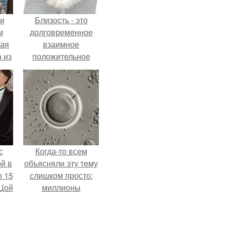
 и
Близocть - это
м
долговременное
кая
взаимное
 из
положительное
эмоциональное
вовлечение,
взаимодействие.
с
Когда-то всем
й в
объясняли эту тему
о 15
слишком просто:
 Цой
миллионы
сперматозоидов
бегут к цели, а
й".
побеждает самый