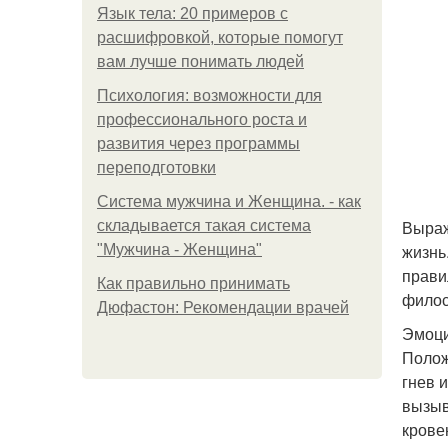
Язык тела: 20 примеров с
расшифровкой, которые помогут
вам лучше понимать людей
Психология: возможности для
профессионального роста и
развития через программы
переподготовки
Система мужчина и Женщина. - как
Выраж
складывается такая система
жизнь
"Мужчина - Женщина"
прави
Как правильно принимать
филос
Дюфастон: Рекомендации врачей
Эмоци
Полож
гнев 
вызыв
крове