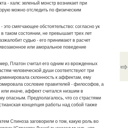
а - халк: зеленый монстр возникает при
торую можно отследить по физическим
- это смягчающее обстоятельство: согласно ук
в таком состоянии, не превышает трех лет
азжалобит судью - его принимают в расчет
отивозаконное или аморальное поведение
мер, Платон считал его одним из врожденных
⇨
стям человеческой души соответствуют три
 доминировала склонность к аффектам, ему
ормировала сословие правителей - философов, а
к или иначе, аффект считался низшим в
у опасным. Предполагалось, что со страстями
стианская концепция работы над собой также
атем Спиноза заговорили о том, какую роль во
 своих "Страстях Души" высказал мысль, что