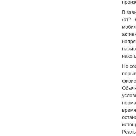
произ
В зав
(от? 
мобил
актив
напря
назыв
накоп
Но со
порыв
физио
Обычн
услов
норма
время
остан
истощ
Реаль