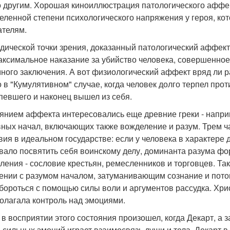
о другим. Хорошая киноиллюстрация патологического аффект
еленной степени психологического напряжения у героя, ко
ателям.
дической точки зрения, доказанный патологический аффект 
аксимальное наказание за убийство человека, совершенное 
ного заключения. А вот физиологический аффект вряд ли р
о в "Кумулятивном" случае, когда человек долго терпел пр
певшего и наконец вышел из себя.
янием аффекта интересовались еще древние греки - напри
ных начал, включающих также вожделение и разум. Трем ча
вия в идеальном государстве: если у человека в характере
вало посвятить себя воинскому делу, доминанта разума ф
ления - сословие крестьян, ремесленников и торговцев. Та
ении с разумом началом, затуманивающим сознание и потом
 бороться с помощью силы воли и аргументов рассудка. Хри
олагала контроль над эмоциями.
 в восприятии этого состояния произошел, когда Декарт, а з
 сильных эмоций играет взаимосвязь души и тела. Декарт в