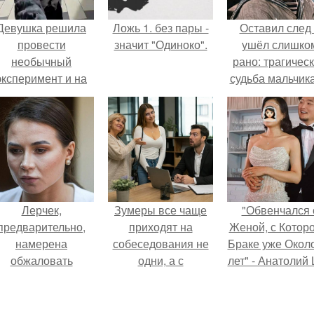
Девушка решила
Ложь 1. без пары -
Оставил след
провести
значит "Одиноко".
ушёл слишко
необычный
рано: трагичес
эксперимент и на
судьба мальчика
протяжении 30
фильма
дней питалась
"Максимка".
одной шаурмой.
Лерчек,
Зумеры все чаще
"Обвенчался 
предварительно,
приходят на
Женой, с Которо
намерена
собеседования не
Браке уже Окол
обжаловать
одни, а с
лет" - Анатолий
приговор.
родителями,
удивил
жалуются эйчары.
поклонников
"тайной свадьбо