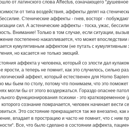
ошло от латинского слова Affectus, означающего "душевное 
исимости от типа воздействия, аффекты делят на стенически
- бессилие. Стенические аффекты - гнев, восторг - побуждаю
изации сил. А астенические аффекты - тоска, ужас, бессил
ность. Внимание! Только в том случае, если ситуации, вы
жение постепенно накапливается, что может впоследствии 
ается кумулятивным аффектом (не путать с кумулятивным 
ления, но касается не только эмоций.
стояния аффекта у человека, который со злости дал кулаком 
е ярости, а теперь не помнит, как это случилось, сильно р
логический аффект, который естественен для Homo Sapien
о мы бьем по столу, потому что понимаем, что это поможет
иях могли бы от этого воздержаться. Гораздо опаснее пат
льного функционирования психики - это кратковременное (д
 которого сознание помрачается, человек начинает вести се
овиться. Это состояние прекращается так же внезапно, как и
ение, впадает в прострацию и часто не помнит, что с ним 
ности". Все, что было сделано в состоянии аффекта, пацие