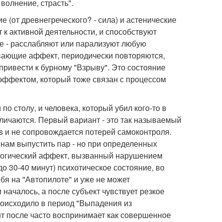
волнение, страсть".
е (от древнегреческого? - сила) и астенические
т к активной деятельности, и способствуют
ие - расслабляют или парализуют любую
зывающие аффект, периодически повторяются,
привести к бурному "Взрыву". Это состояние
эффектом, который тоже связан с процессом
по столу, и человека, который убил кого-то в
азличаются. Первый вариант - это так называемый
s и не сопровождается потерей самоконтроля.
 нам выпустить пар - но при определенных
ологический аффект, вызванный нарушением
о 30-40 минут) психотическое состояние, во
бя на "Автопилоте" и уже не может
 началось, а после субъект чувствует резкое
происходило в период "Выпадения из
нт после часто воспринимает как совершенное