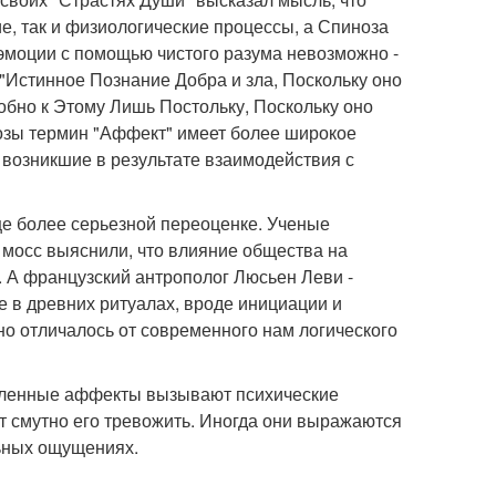
, так и физиологические процессы, а Спиноза
эмоции с помощью чистого разума невозможно -
"Истинное Познание Добра и зла, Поскольку оно
бно к Этому Лишь Постольку, Поскольку оно
нозы термин "Аффект" имеет более широкое
 возникшие в результате взаимодействия с
ще более серьезной переоценке. Ученые
мосс выяснили, что влияние общества на
 А французский антрополог Люсьен Леви -
 в древних ритуалах, вроде инициации и
о отличалось от современного нам логического
авленные аффекты вызывают психические
т смутно его тревожить. Иногда они выражаются
льных ощущениях.