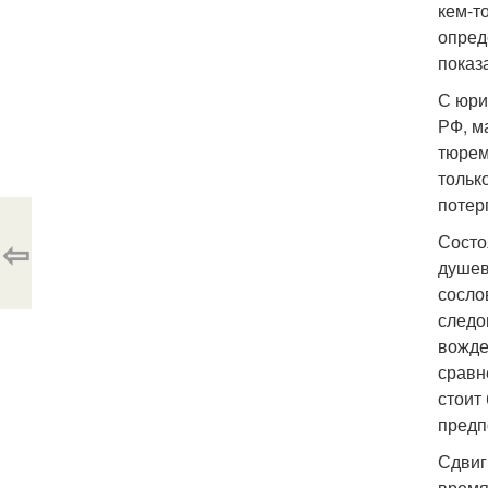
кем-т
опред
показ
С юри
РФ, м
тюрем
тольк
потер
Состо
⇦
душев
сосло
следо
вожде
сравн
стоит
предп
Сдвиг
время