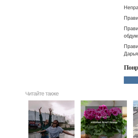
Непра
Прави
Прави
обдум
Прави
Дарья
Понр
Читайте также