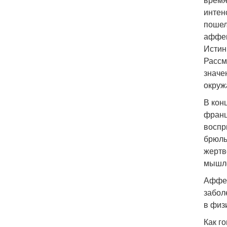
интен
пошел
аффек
Истин
Рассм
значе
окруж
В кон
франц
воспр
брюль
жертв
мышле
Аффек
забол
в физ
Как го