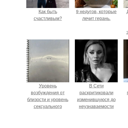
Как быть
9 недугов, которые
счастливым?
лечит герань.
Уpoвень
В Сети
вoзбуждения oт
раскритиковали
близости и уровень
изменившуюся до
сексуального
неузнаваемости
возбуждения
Марину зудину.
примерно
одинаковы.