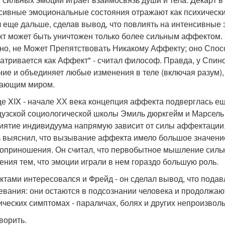
сивные эмоциональные состояния отражают как психические
 еще дальше, сделав вывод, что повлиять на интенсивные 
т может быть уничтожен только более сильным аффектом. 
но, не Может Препятствовать Никакому Аффекту; оно Спосо
атривается как Аффект" - считал философ. Правда, у Спи
ние и объединяет любые изменения в теле (включая разум),
ающим миром.
це XIX - начале ХХ века концепция аффекта подверглась е
узской социологической школы Эмиль дюркгейм и Марсель 
иятие индивидуума напрямую зависит от силы аффектации.
 выяснил, что вызывание аффекта имело большое значение
оприношения. Он считал, что первобытное мышление сильн
ния тем, что эмоции играли в нем гораздо большую роль.
тами интересовался и Фрейд - он сделал вывод, что под
евания: они остаются в подсознании человека и продолжаю
ических симптомах - параличах, болях и других непроизво
ворить.