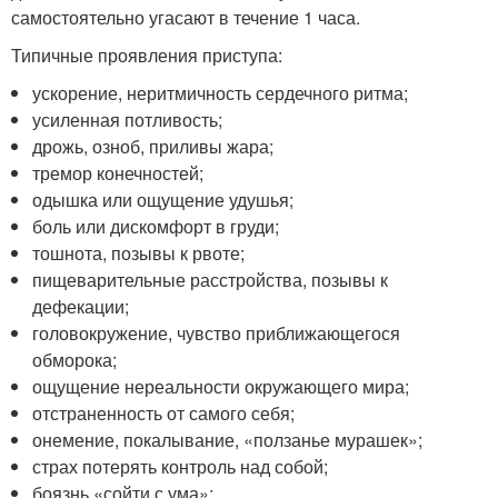
самостоятельно угасают в течение 1 часа.
Типичные проявления приступа:
ускорение, неритмичность сердечного ритма;
усиленная потливость;
дрожь, озноб, приливы жара;
тремор конечностей;
одышка или ощущение удушья;
боль или дискомфорт в груди;
тошнота, позывы к рвоте;
пищеварительные расстройства, позывы к
дефекации;
головокружение, чувство приближающегося
обморока;
ощущение нереальности окружающего мира;
отстраненность от самого себя;
онемение, покалывание, «ползанье мурашек»;
страх потерять контроль над собой;
боязнь «сойти с ума»;