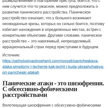
размышлениями о повторении приступа, боится, что с
ним случится что-то ужасное, можно предположить о
развитии панического расстройства. Паническое
расстройство означает, что у больного возникают
неожиданные кризы, которых он сильно боится, поэтому
избегает нахождения в определенных местах, встреч с
конкретными объектами. Другими словами, паническое
расстройство – это навязчивый, непреодолимый,
иррациональный страх перед приступами в будущем.
Источник:
https://psihologiyaotnoshenij.com/novosti/panicheskaya-
ataka-simptomy-i-lechenie-kak-lechit-i-kuda-obrashchatsya-
pri-panicheski-atakah
Панические атаки - это шизофрения.
С обсессивно-фобическими
расстройствами
Вялотекущая шизофрения с обсессивно-фобическими