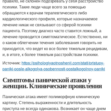
правило, не склонен подозревать у себя расстройство
психики. Такие люди чаще всего за помощью
обращаются к врачам терапевтического либо
кардиологического профиля, которые назначаемое
лечение никак не связывают со сферой психики
пациента. Поэтому диагноз часто ставится ложный, а
лечение проводится симптоматическое. Естественно, ни
о каком облегчении течения заболевания говорить не
приходится, что ведет ко все более тяжелым рецидивам,
и, в итоге, к более тяжелым расстройствам психики.
Источник:
https://psihologiyaotnoshenij.com/stati/pristupy-
paniki-posle-alkogolya-osobennosti-postalkogolnoy-paniki
Симптомы панической атаки у
женщин. Клинические проявления
Паническая атака имеет полиморфную клиническую
картину. Степень выраженности и длительность
приступа не всегда одинакова. Возникает он чаще днем