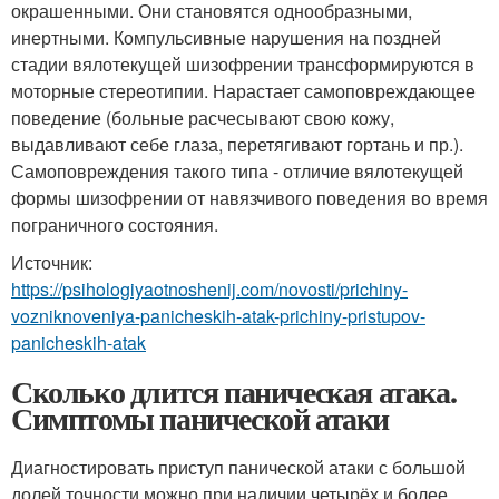
окрашенными. Они становятся однообразными,
инертными. Компульсивные нарушения на поздней
стадии вялотекущей шизофрении трансформируются в
моторные стереотипии. Нарастает самоповреждающее
поведение (больные расчесывают свою кожу,
выдавливают себе глаза, перетягивают гортань и пр.).
Самоповреждения такого типа - отличие вялотекущей
формы шизофрении от навязчивого поведения во время
пограничного состояния.
Источник:
https://psihologiyaotnoshenij.com/novosti/prichiny-
vozniknoveniya-panicheskih-atak-prichiny-pristupov-
panicheskih-atak
Сколько длится паническая атака.
Симптомы панической атаки
Диагностировать приступ панической атаки с большой
долей точности можно при наличии четырёх и более