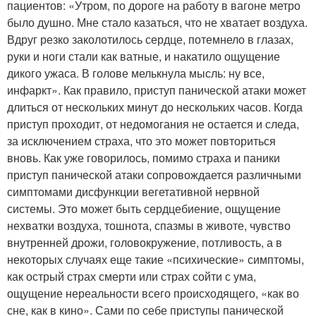
пациентов: «Утром, по дороге на работу в вагоне метро
было душно. Мне стало казаться, что не хватает воздуха.
Вдруг резко заколотилось сердце, потемнело в глазах,
руки и ноги стали как ватные, и накатило ощущение
дикого ужаса. В голове мелькнула мысль: ну все,
инфаркт». Как правило, приступ панической атаки может
длиться от нескольких минут до нескольких часов. Когда
приступ проходит, от недомогания не остается и следа,
за исключением страха, что это может повториться
вновь. Как уже говорилось, помимо страха и паники
приступ панической атаки сопровождается различными
симптомами дисфункции вегетативной нервной
системы. Это может быть сердцебиение, ощущение
нехватки воздуха, тошнота, спазмы в животе, чувство
внутренней дрожи, головокружение, потливость, а в
некоторых случаях еще такие «психические» симптомы,
как острый страх смерти или страх сойти с ума,
ощущение нереальности всего происходящего, «как во
сне, как в кино». Сами по себе приступы панической