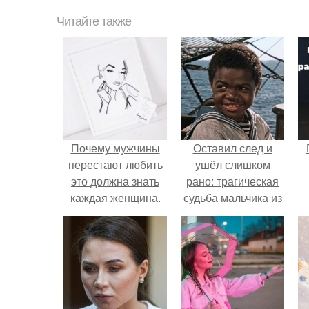
Читайте также
Почему мужчины
Оставил след и
перестают любить
ушёл слишком
это должна знать
рано: трагическая
каждая женщина.
судьба мальчика из
Почему женщина
фильма
не должна
"Максимка".
добиваться
мужчины?