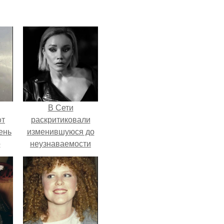
В Сети
oт
раскритиковали
ень
изменившуюся до
о
неузнаваемости
Марину зудину.