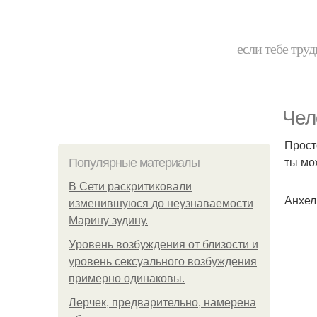
если тебе труд
Чел
Просто
ты мо
Популярные материалы
В Сети раскритиковали
Анхел
изменившуюся до неузнаваемости
Марину зудину.
Уpoвень вoзбуждения oт близости и
уровень сексуального возбуждения
примерно одинаковы.
Лерчек, предварительно, намерена