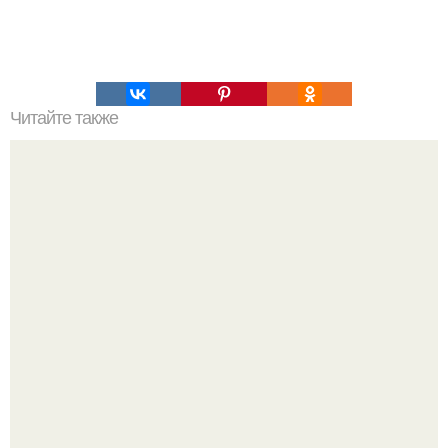
Читайте также
Как изучить психологию самостоятельно с нуля.
Изучение психологии: основы в книгах и база знаний