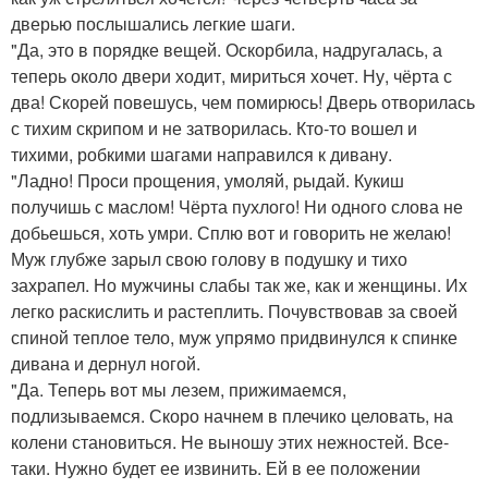
дверью послышались легкие шаги.
"Да, это в порядке вещей. Оскорбила, надругалась, а
теперь около двери ходит, мириться хочет. Ну, чёрта с
два! Скорей повешусь, чем помирюсь! Дверь отворилась
с тихим скрипом и не затворилась. Кто-то вошел и
тихими, робкими шагами направился к дивану.
"Ладно! Проси прощения, умоляй, рыдай. Кукиш
получишь с маслом! Чёрта пухлого! Ни одного слова не
добьешься, хоть умри. Сплю вот и говорить не желаю!
Муж глубже зарыл свою голову в подушку и тихо
захрапел. Но мужчины слабы так же, как и женщины. Их
легко раскислить и растеплить. Почувствовав за своей
спиной теплое тело, муж упрямо придвинулся к спинке
дивана и дернул ногой.
"Да. Теперь вот мы лезем, прижимаемся,
подлизываемся. Скоро начнем в плечико целовать, на
колени становиться. Не выношу этих нежностей. Все-
таки. Нужно будет ее извинить. Ей в ее положении