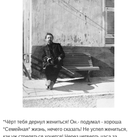
"Чёрт тебя дернул жениться! Он.- подумал - хороша
"Семейная" жизнь, нечего сказать! Не успел жениться,
как уж стреляться хочется! Через четверть часа за