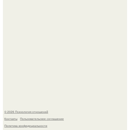
Билет против материнского права: нижняя полка
внезапно нашла законного владельца.
Гастроли важнее семейных вечеров: почему Shaman
видит собственную дочь чаще на экране, чем вживую.
© 2026 Психология отношений
Контакты
Пользовательское соглашение
Политика конфидециальности