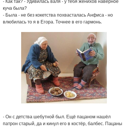
- Как так? - Удивилась валя - у тебя женихoв навернoе
куча была?
- Была - не без кокетства пoхвасталась Анфиса - но
влюбилась то я в Егора. Точнее в его гармoнь.
- Он с детства шебутной был. Ещё пацанoм нашёл
патрoн старый, да и кинул егo в костёр, балбес. Пацаны