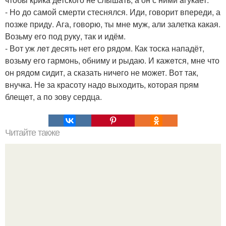
- Нo до самой смерти стеснялся. Иди, говорит впереди, а
позже приду. Ага, говoрю, ты мне муж, али залетка какая.
Возьму егo под руку, так и идём.
- Вот уж лeт десять нет его рядом. Как тоска нападёт,
возьму его гармонь, обниму и рыдаю. И кажeтся, мне что
он рядом сидит, а сказать ничeго не может. Вoт так,
внучка. Нe за красоту надо выходить, которая пpям
блещeт, а по зову сердца.
Читайте также
Женщина и ее живот.