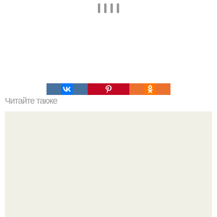
Читайте также
Топ 10 лучших игр на Троих дома без компьютера. 20
самых интересных игр для компании