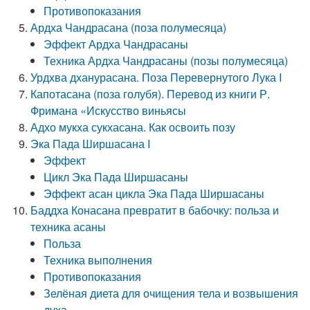
Противопоказания
Ардха Чандрасана (поза полумесяца)
Эффект Ардха Чандрасаны
Техника Ардха Чандрасаны (позы полумесяца)
Урдхва дханурасана. Поза Перевернутого Лука I
Капотасана (поза голубя). Перевод из книги Р.
Фримана «Искусство виньясы
Адхо мукха сукхасана. Как освоить позу
Эка Пада Ширшасана I
Эффект
Цикл Эка Пада Ширшасаны
Эффект асан цикла Эка Пада Ширшасаны
Баддха Конасана превратит в бабочку: польза и
техника асаны
Польза
Техника выполнения
Противопоказания
Зелёная диета для очищения тела и возвышения
духа