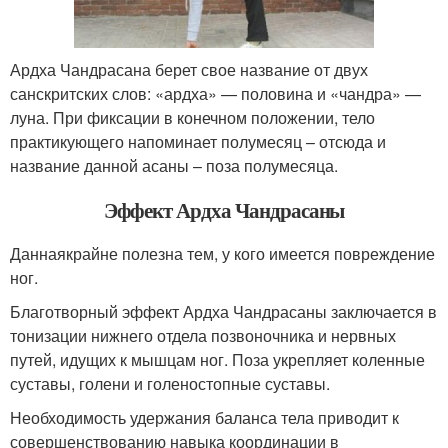
Ардха Чандрасана берет свое название от двух
санскритских слов: «ардха» — половина и «чандра» —
луна. При фиксации в конечном положении, тело
практикующего напоминает полумесяц – отсюда и
название данной асаны – поза полумесяца.
Эффект Ардха Чандрасаны
Даннаякрайне полезна тем, у кого имеется повреждение
ног.
Благотворный эффект Ардха Чандрасаны заключается в
тонизации нижнего отдела позвоночника и нервных
путей, идущих к мышцам ног. Поза укрепляет коленные
суставы, голени и голеностопные суставы.
Необходимость удержания баланса тела приводит к
совершенствованию навыка координации в