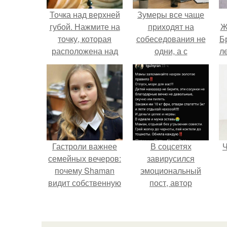
Точка над верхней
Зумеры все чаще
губой. Нажмите на
приходят на
Ж
точку, которая
собеседования не
Б
расположена над
одни, а с
л
верхней губой и
родителями,
перед кончиком
жалуются эйчары.
носа.
"
Гастроли важнее
В соцсетях
Ч
семейных вечеров:
завирусился
почему Shaman
эмоциональный
видит собственную
пост, автор
дочь чаще на
которого призвала
экране, чем
матерей отдыхать
вживую.
без детей и не