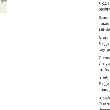
⇦
Люди 
разли
5. по
Такие
внима
6. до
Люди 
внутр
7. со
Интуи
чтобы
8. об
Люди 
совпа
9. заб
Они з
физич