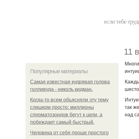
если тебе труд
11 
Многи
интуи
Популярные материалы
Кажды
Самая известная кудрявая голова
шесто
голливуда - николь кидман.
Интуи
Когда-то всем объясняли эту тему
так ж
слишком просто: миллионы
над с
сперматозоидов бегут к цели, а
побеждает самый быстрый.
Человека от себя проще простого