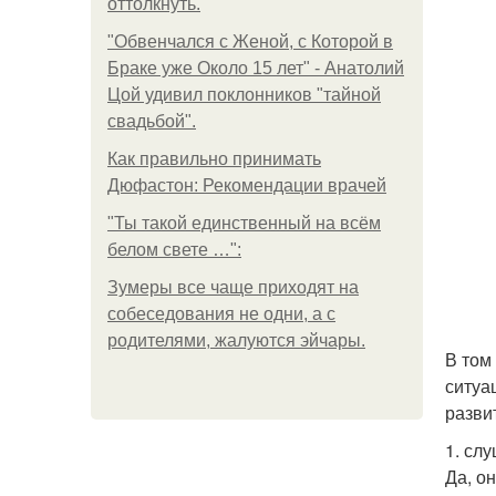
оттолкнуть.
"Обвенчался с Женой, с Которой в
Браке уже Около 15 лет" - Анатолий
Цой удивил поклонников "тайной
свадьбой".
Как правильно принимать
Дюфастон: Рекомендации врачей
"Ты такой единственный на всём
белом свете …":
Зумеры все чаще приходят на
собеседования не одни, а с
родителями, жалуются эйчары.
В том
ситуа
разви
1. сл
Да, о