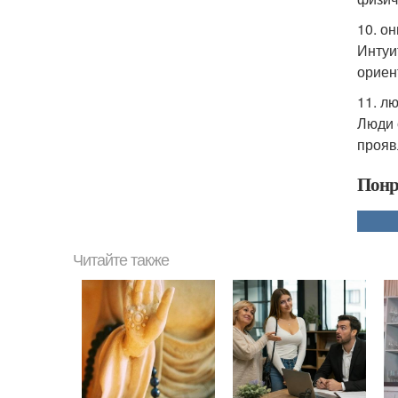
10. о
Интуи
ориен
11. л
Люди 
проявл
Понр
Читайте также