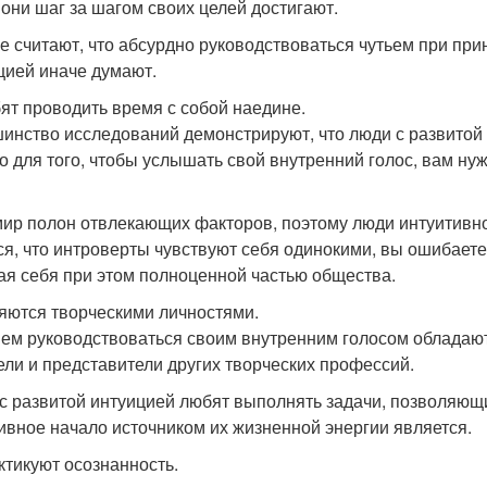
 они шаг за шагом своих целей достигают.
е считают, что абсурдно руководствоваться чутьем при пр
цией иначе думают.
бят проводить время с собой наедине.
инство исследований демонстрируют, что люди с развитой
о для того, чтобы услышать свой внутренний голос, вам н
ир полон отвлекающих факторов, поэтому люди интуитивно
ся, что интроверты чувствуют себя одинокими, вы ошибает
я себя при этом полноценной частью общества.
ляются творческими личностями.
ем руководствоваться своим внутренним голосом обладают
ели и представители других творческих профессий.
с развитой интуицией любят выполнять задачи, позволяющи
ивное начало источником их жизненной энергии является.
актикуют осознанность.