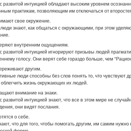
с развитой интуицией обладают высоким уровнем осознанно
чным практикам, позволяющим им отключаться от второст
нимают свое окружение.
 люди знают, как общаться с окружающими, при этом удел
ние.
веряют внутренним ощущениям.
с развитой интуицией игнорируют призывы людей прагмати
еннему голосу. Они верят себе гораздо больше, чем "Раци
переживают другим.
тивные люди способны без слов понять то, что чувствуют д
 облегчить жизнь окружающих их людей.
ращают внимание на знаки.
с развитой интуицией знают, что все в этом мире не случай
дения, они видят послания.
отятся о себе.
нают, что для того, чтобы помогать другим, им самим нужно
еской форме.