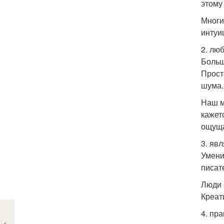
этому
Многи
интуи
2. лю
Больш
Прост
шума.
Наш м
кажет
ощуща
3. яв
Умени
писат
Люди 
Креат
4. пр