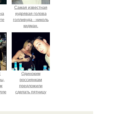
Самая известная
на
кудрявая голова
ете
голливуда - николь
кидман.
:
Одиноким
ры,
россиянкам
уж
предложили
Алле
сделать пятницу
выходным днём
ради знакомств и
повышения