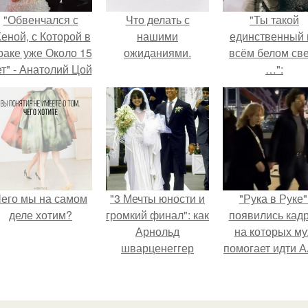
"Обвенчался с
Что делать с
"Ты такой
еной, с Которой в
нашими
единственный 
раке уже Около 15
ожиданиями.
всём белом св
ет" - Анатолий Цой
…":
удивил
поклонников
тайной свадьбой".
его мы на самом
"3 Мечты юности и
"Рука в Руке"
деле хотим?
громкий финал": как
появились кад
Арнольд
на которых м
шварценеггер
помогает идти 
женился на
Пугачевой.
племяннице
Кеннеди.