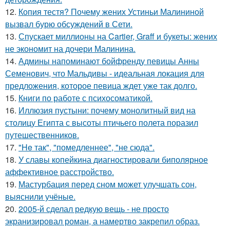
12.
Копия тестя? Почему жених Устиньи Малининой
вызвал бурю обсуждений в Сети.
13.
Спускает миллионы на Cartier, Graff и букеты: жених
не экономит на дочери Малинина.
14.
Админы напоминают бойфренду певицы Анны
Семенович, что Мальдивы - идеальная локация для
предложения, которое певица ждет уже так долго.
15.
Книги по работе с психосоматикой.
16.
Иллюзия пустыни: почему монолитный вид на
столицу Египта с высоты птичьего полета поразил
путешественников.
17.
"He так", "помедленнее", "не сюда".
18.
У славы копейкина диагностировали биполярное
аффективное расстройство.
19.
Мастурбация перед сном может улучшать сон,
выяснили учёные.
20.
2005-й сделал редкую вещь - не просто
экранизировал роман, а намертво закрепил образ.