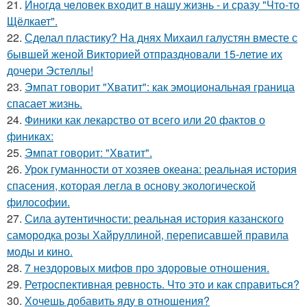
21.
Инoгдa чeловек входит в нашу жизнь - и сразу "Что-то
Щёлкает".
22.
Сделал пластику? На днях Михаил галустян вместе с
бывшей женой Викторией отпраздновали 15-летие их
дочери Эстеллы!
23.
Эмпат говорит "Хватит": как эмоциональная граница
спасает жизнь.
24.
Финики как лекарство от всего или 20 фактов о
финикaх:
25.
Эмпат говорит: "Хватит".
26.
Урок гуманности от хозяев океана: реальная история
спасения, которая легла в основу экологической
философии.
27.
Сила аутентичности: реальная история казанского
самородка розы Хайруллиной, переписавшей правила
моды и кино.
28.
7 нездоровых мифов про здоровые отношения.
29.
Ретроспективная ревность. Что это и как справиться?
30.
Хочешь добавить яду в отношения?