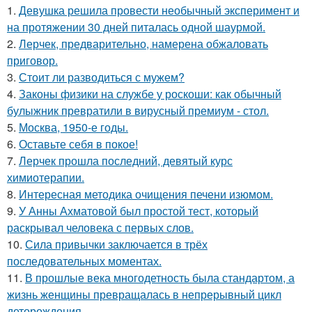
1.
Девушка решила провести необычный эксперимент и
на протяжении 30 дней питалась одной шаурмой.
2.
Лерчек, предварительно, намерена обжаловать
приговор.
3.
Стоит ли разводиться с мужем?
4.
Законы физики на службе у роскоши: как обычный
булыжник превратили в вирусный премиум - стол.
5.
Москва, 1950-е годы.
6.
Оставьте себя в покое!
7.
Лерчек прошла последний, девятый курс
химиотерапии.
8.
Интересная методика очищения печени изюмом.
9.
У Анны Ахматовой был простой тест, который
раскрывал человека с первых слов.
10.
Сила привычки заключается в трёх
последовательных моментах.
11.
В прошлые века многодетность была стандартом, а
жизнь женщины превращалась в непрерывный цикл
деторождения.