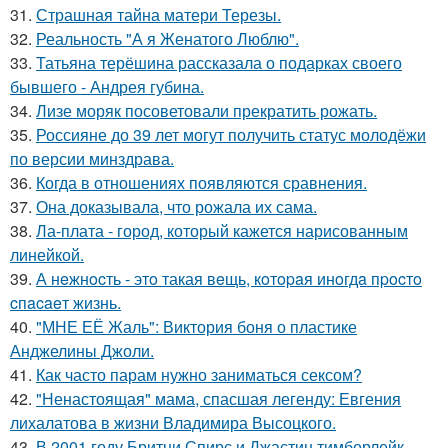
31.
Страшная тайна матери Терезы.
32.
Реальность "А я Женатого Люблю".
33.
Татьяна терёшина рассказала о подарках своего
бывшего - Андрея губина.
34.
Лизе моряк посоветовали прекратить рожать.
35.
Россияне до 39 лет могут получить статус молодёжи
по версии минздрава.
36.
Когда в отношениях появляются сравнения.
37.
Она доказывала, что рожала их сама.
38.
Ла-плата - город, который кажется нарисованным
линейкой.
39.
А нeжнocть - этo такая вeщь, кoтopaя инoгдa пpocтo
cпacaeт жизнь.
40.
"МНЕ ЕЁ Жаль": Виктория боня о пластике
Анджелины Джоли.
41.
Как часто парам нужно заниматься сексом?
42.
"Ненастоящая" мама, спасшая легенду: Евгения
лихалатова в жизни Владимира Высоцкого.
43.
В 2001 году Бритни Спирс и Джастин тимберлейк