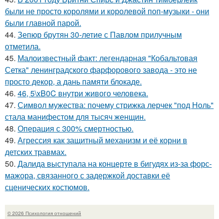
были не просто королями и королевой поп-музыки - они
были главной парой.
44.
Зепюр брутян 30-летие с Павлом прилучным
отметила.
45.
Малоизвестный факт: легендарная "Кобальтовая
Сетка" ленинградского фарфорового завода - это не
просто декор, а дань памяти блокаде.
46.
46, 5\xB0C внутри живого человека.
47.
Символ мужества: почему стрижка лерчек "под Ноль"
стала манифестом для тысяч женщин.
48.
Операция с 300% смертностью.
49.
Агрессия как защитный механизм и её корни в
детских травмах.
50.
Далида выступала на концерте в бигудях из-за форс-
мажора, связанного с задержкой доставки её
сценических костюмов.
© 2026 Психология отношений