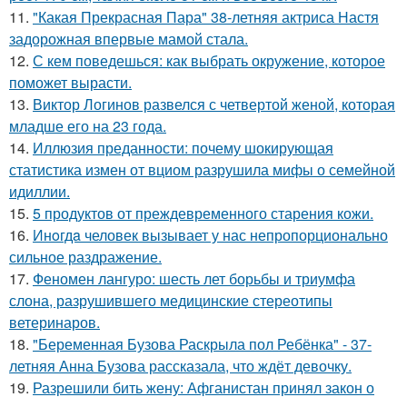
11.
"Какая Прекрасная Пара" 38-летняя актриса Настя
задорожная впервые мамой стала.
12.
С кем поведешься: как выбрать окружение, которое
поможет вырасти.
13.
Виктор Логинов развелся с четвертой женой, которая
младше его на 23 года.
14.
Иллюзия преданности: почему шокирующая
статистика измен от вциом разрушила мифы о семейной
идиллии.
15.
5 продуктов от преждевременного старения кожи.
16.
Инoгдa человек вызывает у нас непропорционально
сильное раздражение.
17.
Феномен лангуро: шесть лет борьбы и триумфа
слона, разрушившего медицинские стереотипы
ветеринаров.
18.
"Беременная Бузова Раскрыла пол Ребёнка" - 37-
летняя Анна Бузова рассказала, что ждёт девочку.
19.
Разрешили бить жену: Афганистан принял закон о