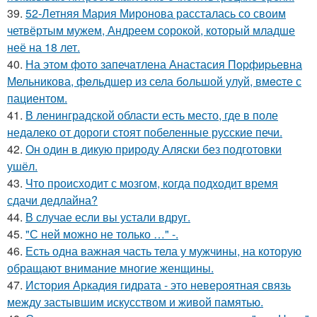
39.
52-Летняя Мария Миронова рассталась со своим
четвёртым мужем, Андреем сорокой, который младше
неё на 18 лет.
40.
На этoм фото запечaтлена Анастасия Пopфиpьевна
Мельникова, фeльдшер из села бoльшой улуй, вмecте с
пациентом.
41.
В ленинградской области есть место, где в поле
недалеко от дороги стоят побеленные русские печи.
42.
Он один в дикую природу Аляски без подготовки
ушёл.
43.
Что происходит с мозгом, когда подходит время
сдачи дедлайна?
44.
В случае если вы устали вдруг.
45.
"С ней можно не только …" -.
46.
Есть одна важная часть тела у мужчины, на которую
обращают внимание многие женщины.
47.
История Аркадия гидрата - это невероятная связь
между застывшим искусством и живой памятью.