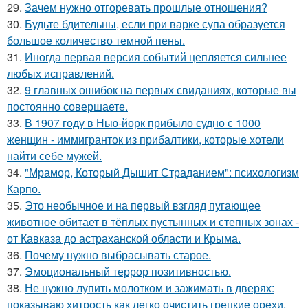
29.
Зачем нужно отгоревать прошлые отношения?
30.
Будьте бдительны, если при варке супа образуется
большое количество темной пены.
31.
Иногда первая версия событий цепляется сильнее
любых исправлений.
32.
9 главных ошибок на первых свиданиях, которые вы
постоянно совершаете.
33.
В 1907 году в Нью-йорк прибыло судно с 1000
женщин - иммигранток из прибалтики, которые хотели
найти себе мужей.
34.
"Мрамор, Который Дышит Страданием": психологизм
Карпо.
35.
Это необычное и на первый взгляд пугающее
животное обитает в тёплых пустынных и степных зонах -
от Кавказа до астраханской области и Крыма.
36.
Почему нужно выбрасывать старое.
37.
Эмоциональный террор позитивностью.
38.
Не нужно лупить молотком и зажимать в дверях:
показываю хитрость как легко очистить грецкие орехи.