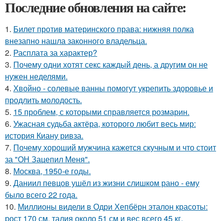
Последние обновления на сайте:
1.
Билет против материнского права: нижняя полка
внезапно нашла законного владельца.
2.
Расплата за характер?
3.
Почему одни хотят секс каждый день, а другим он не
нужен неделями.
4.
Хвойно - солевые ванны помогут укрепить здоровье и
продлить молодость.
5.
15 проблем, с которыми справляется розмарин.
6.
Ужасная судьба актёра, которого любит весь мир:
история Киану ривза.
7.
Почему хороший мужчина кажется скучным и что стоит
за "ОН Зацепил Меня".
8.
Москва, 1950-е годы.
9.
Даниил певцов ушёл из жизни слишком рано - ему
было всего 22 года.
10.
Миллионы видели в Одри Хепбёрн эталон красоты:
рост 170 см, талия около 51 см и вес всего 45 кг.