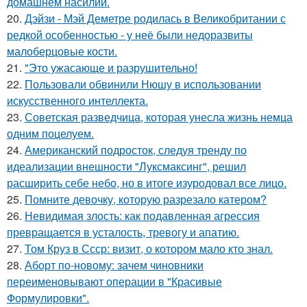
домашнем насилии.
20.
Дэйзи - Мэй Деметре родилась в Великобритании с
редкой особенностью - у неё были недоразвиты
малоберцовые кости.
21.
"Это ужасающе и разрушительно!
22.
Пользовали обвинили Нюшу в использовании
искусственного интеллекта.
23.
Советская разведчица, которая унесла жизнь немца
одним поцелуем.
24.
Американский подросток, следуя тренду по
идеализации внешности "Луксмаксинг", решил
расширить себе небо, но в итоге изуродовал все лицо.
25.
Помните девочку, которую разрезало катером?
26.
Невидимая злость: как подавленная агрессия
превращается в усталость, тревогу и апатию.
27.
Том Круз в Ссср: визит, о котором мало кто знал.
28.
Аборт по-новому: зачем чиновники
переименовывают операции в "Красивые
Формулировки".