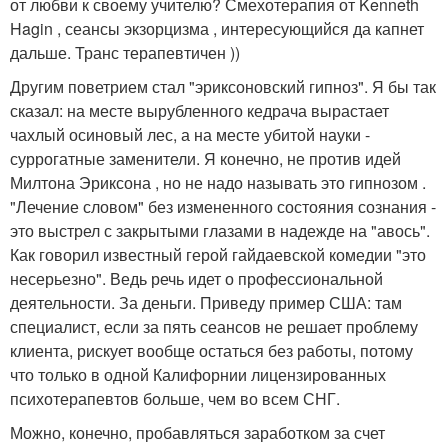
от любви к своему учителю? Смехотерапия от Kenneth
Hagin , сеансы экзорцизма , интересующийся да капнет
дальше. Транс терапевтичен ))
Другим поветрием стал "эриксоновский гипноз". Я бы так
сказал: на месте вырубленного кедрача вырастает
чахлый осиновый лес, а на месте убитой науки -
суррогатные заменители. Я конечно, не против идей
Милтона Эриксона , но не надо называть это гипнозом .
"Лечение словом" без измененного состояния сознания -
это выстрел с закрытыми глазами в надежде на "авось".
Как говорил известный герой гайдаевской комедии "это
несерьезно". Ведь речь идет о профессиональной
деятельности. За деньги. Приведу пример США: там
специалист, если за пять сеансов не решает проблему
клиента, рискует вообще остаться без работы, потому
что только в одной Калифорнии лицензированных
психотерапевтов больше, чем во всем СНГ.
Можно, конечно, пробавляться заработком за счет