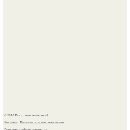
Принятие своего расстройства.
В Сети раскритиковали изменившуюся до
неузнаваемости Марину зудину.
© 2026 Психология отношений
Контакты
Пользовательское соглашение
Политика конфидециальности