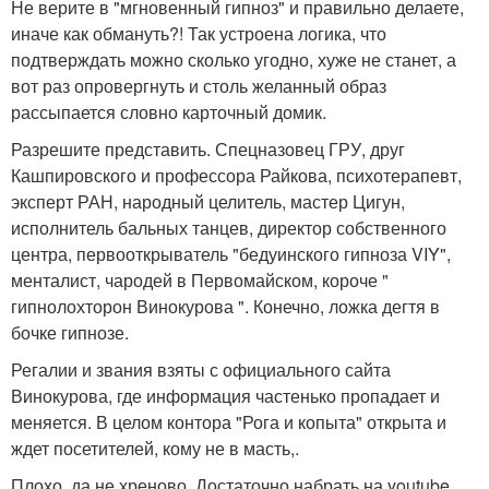
Не верите в "мгновенный гипноз" и правильно делаете,
иначе как обмануть?! Так устроена логика, что
подтверждать можно сколько угодно, хуже не станет, а
вот раз опровергнуть и столь желанный образ
рассыпается словно карточный домик.
Разрешите представить. Спецназовец ГРУ, друг
Кашпировского и профессора Райкова, психотерапевт,
эксперт РАН, народный целитель, мастер Цигун,
исполнитель бальных танцев, директор собственного
центра, первооткрыватель "бедуинского гипноза VIY",
менталист, чародей в Первомайском, короче "
гипнолохторон Винокурова ". Конечно, ложка дегтя в
бочке гипнозе.
Регалии и звания взяты с официального сайта
Винокурова, где информация частенько пропадает и
меняется. В целом контора "Рога и копыта" открыта и
ждет посетителей, кому не в масть,.
Плохо, да не хреново. Достаточно набрать на youtube