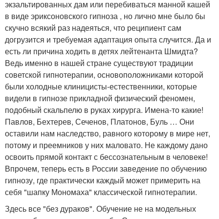
экзальтированных дам или перебиваться манной кашей
в виде эриксоновского гипноза , но лично мне было бы
скучно всякий раз надеяться, что реципиент сам
догрузится и требуемая адаптация опыта случится. Да и
есть ли причина ходить в детях лейтенанта Шмидта?
Ведь именно в нашей стране существуют традиции
советской гипнотерапии, основоположниками которой
были холодные клиницисты-естественники, которые
видели в гипнозе прикладной физический феномен,
подобный скальпелю в руках хирурга. Имена-то какие!
Павлов, Бехтерев, Сеченов, Платонов, Буль … Они
оставили нам наследство, равного которому в мире нет,
потому и преемников у них маловато. Не каждому дано
освоить прямой контакт с бессознательным в человеке!
Впрочем, теперь есть в России заведение по обучению
гипнозу, где практически каждый может примерить на
себя "шапку Мономаха" классической гипнотерапии.
Здесь все "без дураков". Обучение не на модельных