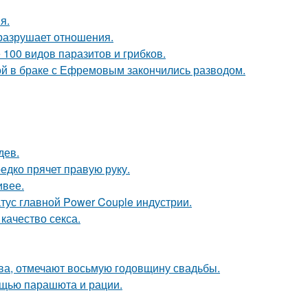
я.
й разрушает отношения.
 100 видов паразитов и грибков.
ой в браке с Ефремовым закончились разводом.
дев.
едко прячет правую руку.
ивее.
атус главной Power Couple индустрии.
качество секса.
ьва, отмечают восьмую годовщину свадьбы.
мощью парашюта и рации.