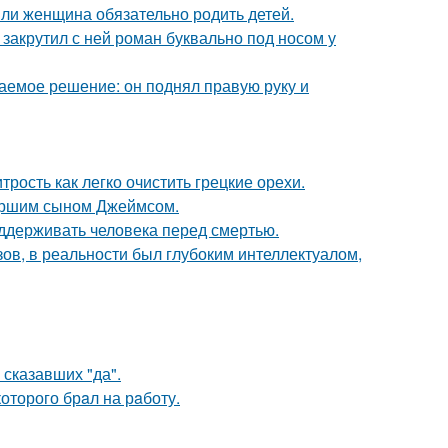
ли женщина обязательно родить детей.
 закрутил с ней роман буквально под носом у
аемое решение: он поднял правую руку и
рость как легко очистить грецкие орехи.
старшим сыном Джеймсом.
оддерживать человека перед смертью.
ов, в реальности был глубоким интеллектуалом,
сказавших "да".
оторого брaл на рaботу.