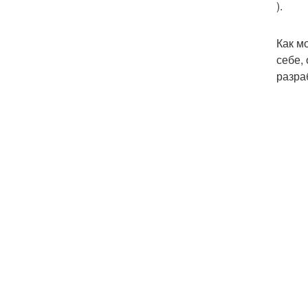
).
Как м
себе,
разра