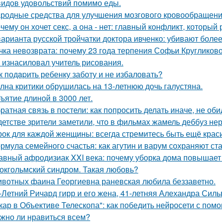
видов удовольствий помимо еды.
родные средства для улучшения мозгового кровообращени
чему он хочет секс, а она - нет: главный конфликт, которы
варианта русской тройчатки доктора ивченко: убивают более
чка невозврата: почему 23 года терпения Софьи Кругликов
 изнасиловал учитель рисования.
к подapить ребенку заботу и не избаловать?
лна критики обрушилась на 13-летнюю дочь галустяна.
ъятие длиной в 3000 лет.
ратная связь в постели: как попросить делать иначе, не оби
детстве зрители заметили, что в фильмах жамель деббуз нер
рок для каждой женщины: всегда стремитесь быть ещё крас
рмула семейного счастья: как агутин и варум сохраняют ст
авный афродизиак XXI века: почему уборка дома повышает 
окгольмский синдром. Такая любовь?
вотных фаина Георгиевна раневская любила беззаветно.
-Летний Ричард гирр и его жена, 41-летняя Алехандра Сил
кар в Объективе Телескопа": как победить нейросети с по
жно ли нравиться всем?