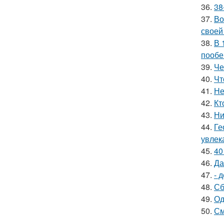
36.
38
37.
Во
своей
38.
В 
пообе
39.
Че
40.
Чт
41.
Не
42.
Кт
43.
Ни
44.
Ге
увлек
45.
40
46.
Да
47.
- 
48.
Сб
49.
Од
50.
См