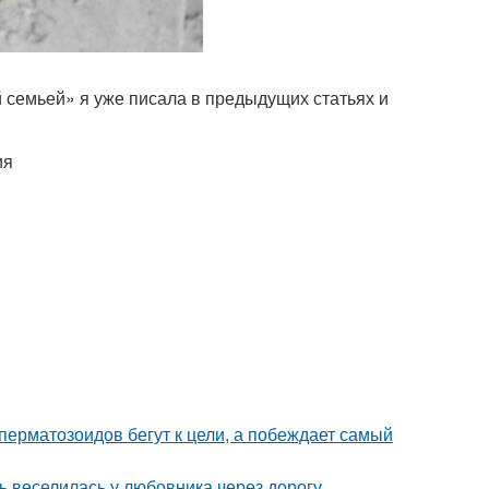
й семьей» я уже писала в предыдущих статьях и
ия
перматозоидов бегут к цели, а побеждает самый
ь веселилась у любовника через дорогу.