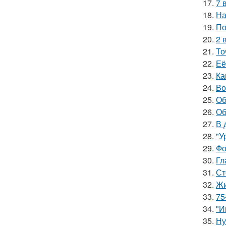
17.
7 
18.
На
19.
По
20.
2 
21.
То
22.
Её
23.
Ка
24.
Во
25.
Об
26.
Об
27.
В 
28.
"У
29.
Фо
30.
Гл
31.
Ст
32.
Жи
33.
75
34.
"И
35.
Ну