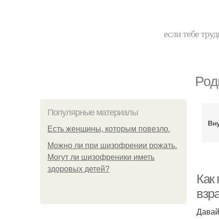
если тебе труд
Род
Популярные материалы
Вн
Есть женщины, которым повезло.
Можно ли при шизофрении рожать.
Могут ли шизофреники иметь
здоровых детей?
Как 
взр
Давай