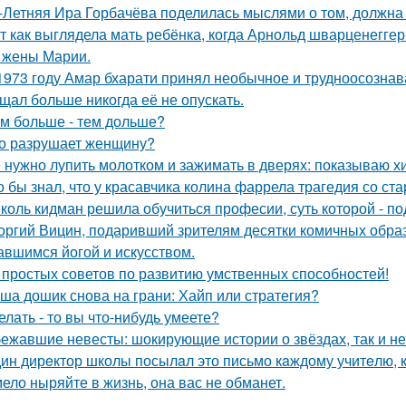
-Летняя Ира Горбачёва поделилась мыслями о том, должна 
т как выглядела мать ребёнка, когда Арнольд шварценеггер
 жены Марии.
1973 году Амар бхарати принял необычное и трудноосознав
щал больше никогда её не опускать.
м больше - тем дольше?
о разрушает женщину?
 нужно лупить молотком и зажимать в дверях: показываю хит
о бы знал, что у красавчика колина фаррела трагедия со 
коль кидман решила обучиться професии, суть которой - п
оргий Вицин, подаривший зрителям десятки комичных образ
авшимся йогой и искусством.
 простых советов по развитию умственных способностей!
ша дошик снова на грани: Хайп или стратегия?
делать - то вы что-нибудь умеете?
ежавшие невесты: шокирующие истории о звёздах, так и не 
ин дирeктор школы посылaл это письмо кaждому учитeлю, к
ело ныряйте в жизнь, она вас не обманет.