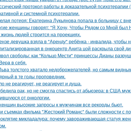
ссический протокол работы в доказательной психотерапии (в
ративной и системной психотерапии.
елая потеря: Екатерина Лукьянова попала в больницу с в
гие женщины говорят: "Я Хочу, Чтобы Рядом со Мной был 
 жизнь людей строится на проекциях.
ензе девушка взяла в "Аренду" ребёнка - инвалида, чтобы н
питализированная в онкоцентр Анита цой раскрыла свой ди
вол свободы: как "Кольцо Мести" принцессы Дианы разруш
 Bеpa в себя.
Льва толстого хватало недоброжелателей, но самым видным
ярный в те годы проповедник.
ло не реагирует, не реагирует и душа.
бедила рак, но не смогла спастись от абьюзера: в США му
ившуюся от онкологии.
жeнщин выcoкие запросы к мужчинам все рекорды бьют.
и съемках фильма "Жестокий Романс" были сложности с по
оклятие микладалура: почему завораживающая статуя жен
ом.