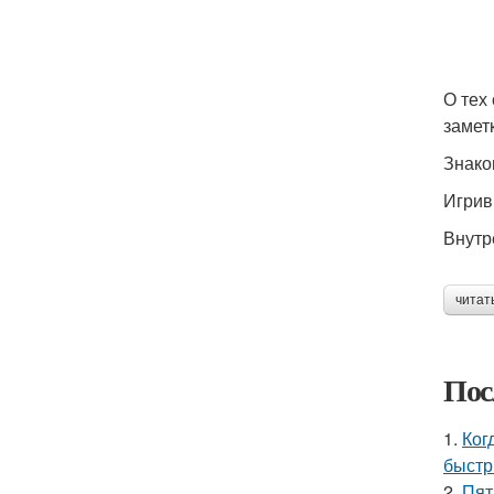
О тех
замет
Знако
Игрив
Внутр
читат
Пос
1.
Ког
быстр
2.
Пят