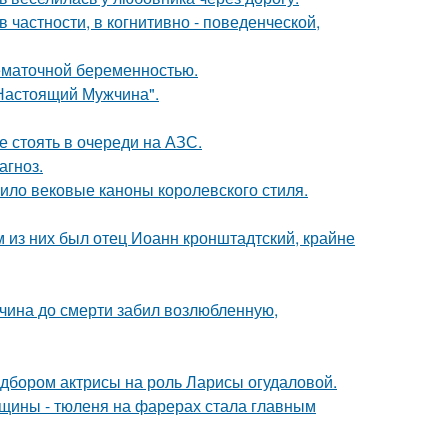
 частности, в когнитивно - поведенческой,
нематочной беременностью.
Настоящий Мужчина".
е стоять в очереди на АЗС.
агноз.
ило вековые каноны королевского стиля.
 из них был отец Иоанн кронштадтский, крайне
жчина до смерти забил возлюбленную,
дбором актрисы на роль Ларисы огудаловой.
щины - тюленя на фарерах стала главным