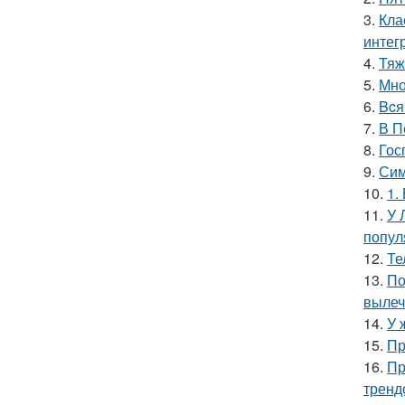
3.
Кла
интег
4.
Тяж
5.
Мно
6.
Bcя
7.
В П
8.
Гос
9.
Сим
10.
1.
11.
У 
попул
12.
Те
13.
По
вылеч
14.
У 
15.
Пр
16.
Пр
тренд