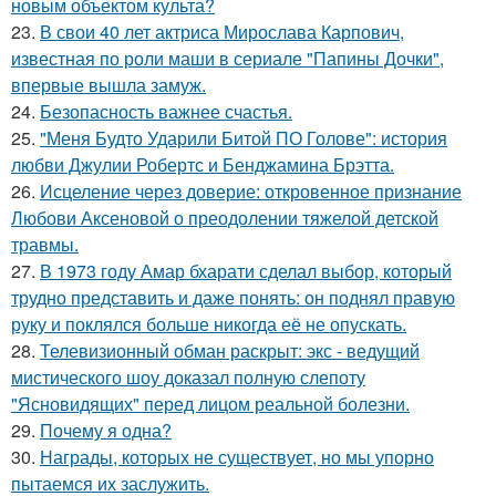
новым объектом культа?
23.
В свои 40 лет актриса Мирослава Карпович,
известная по роли маши в сериале "Папины Дочки",
впервые вышла замуж.
24.
Безопасность важнее счастья.
25.
"Меня Будто Ударили Битой ПО Голове": история
любви Джулии Робертс и Бенджамина Брэтта.
26.
Исцеление через доверие: откровенное признание
Любови Аксеновой о преодолении тяжелой детской
травмы.
27.
В 1973 году Амар бхарати сделал выбор, который
трудно представить и даже понять: он поднял правую
руку и поклялся больше никогда её не опускать.
28.
Телевизионный обман раскрыт: экс - ведущий
мистического шоу доказал полную слепоту
"Ясновидящих" перед лицом реальной болезни.
29.
Почему я одна?
30.
Награды, которых не существует, но мы упорно
пытаемся их заслужить.