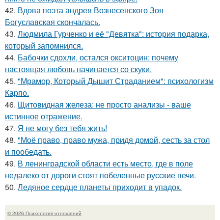
42.
Вдова поэта андрея Вознесенского Зоя
Богуславская скончалась.
43.
Людмила Гурченко и её "Девятка": история подарка,
который запомнился.
44.
Бабочки сдохли, остался окситоцин: почему
настоящая любовь начинается со скуки.
45.
"Мрамор, Который Дышит Страданием": психологизм
Карпо.
46.
Щитовидная железа: не просто анализы - ваше
истинное отражение.
47.
Я не могу без тебя жить!
48.
"Моё право, право мужа, придя домой, сесть за стол
и пообедать.
49.
В ленинградской области есть место, где в поле
недалеко от дороги стоят побеленные русские печи.
50.
Ледяное сердце планеты приходит в упадок.
© 2026 Психология отношений