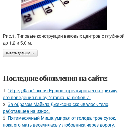
Рис.1. Типовые конструкции вековых центров с глубиной
до 1,2 и 5,0 м.
читать дальше →
Последние обновления на сайте:
1.
"Я ред Флаг": женя Ершов отреагировал на критику
его поведения в шоу "ставка на любовь".
2.
За образом Майкла Джексона скрывалось тело,
работавшее на износ.
3.
Пятимесячный Миша умирал от голода трое суток,
пока его мать веселилась у любовника через дорогу.