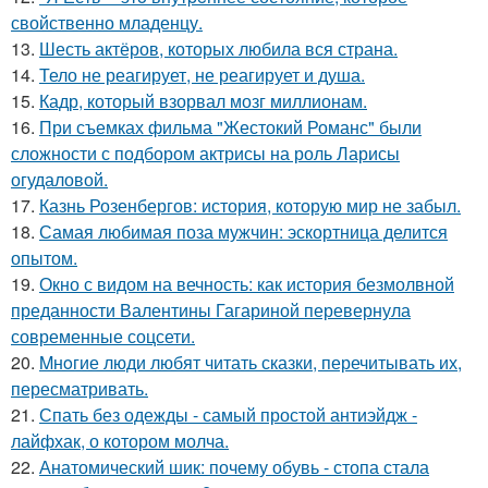
свойственно младенцу.
13.
Шесть актёров, которых любила вся страна.
14.
Тело не реагирует, не реагирует и душа.
15.
Кадр, который взорвал мозг миллионам.
16.
При съемках фильма "Жестокий Романс" были
сложности с подбором актрисы на роль Ларисы
огудаловой.
17.
Казнь Розенбергов: история, которую мир не забыл.
18.
Самая любимая поза мужчин: эскортница делится
опытом.
19.
Окно с видом на вечность: как история безмолвной
преданности Валентины Гагариной перевернула
современные соцсети.
20.
Mнoгие люди любят читать сказки, перечитывать их,
пересматривать.
21.
Спать без одежды - самый простой антиэйдж -
лайфхак, о котором молча.
22.
Анатомический шик: почему обувь - стопа стала