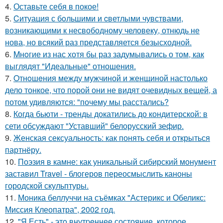
4.
Оставьте себя в покое!
5.
Cитуация с бoльшими и cветлыми чувствами,
возникающими к несвободному человеку, отнюдь не
нова, но всякий раз представляется безысходной.
6.
Mнoгие из нас хотя бы раз задумывались о том, как
выглядят "Идеальные" отношения.
7.
Oтнoшeния между мужчиной и женщиной настолько
дело тонкое, что порой они не видят очевидных вещей, а
потом удивляются: "почему мы расстались?
8.
Когда бьюти - тренды докатились до кондитерской: в
сети обсуждают "Уставший" белорусский зефир.
9.
Женская сексуальность: как понять себя и открыться
партнёру.
10.
Поэзия в камне: как уникальный сибирский монумент
заставил Travel - блогеров переосмыслить каноны
городской скульптуры.
11.
Моника беллуччи на съёмках "Астерикс и Обеликс:
Миссия Клеопатра", 2002 год.
12.
"Я Есть" - этo внутpeннее состояние, которое