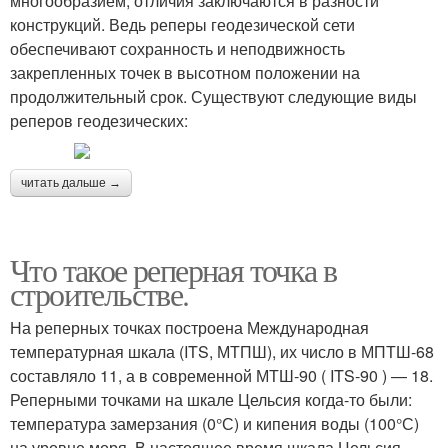
многообразием, отличия заключаются в разности
конструкций. Ведь реперы геодезической сети
обеспечивают сохранность и неподвижность
закрепленных точек в высотном положении на
продолжительный срок. Существуют следующие виды
реперов геодезических:
читать дальше →
Что такое реперная точка в
строительстве.
На реперных точках построена Международная
температурная шкала (ITS, МТПШ), их число в МПТШ-68
составляло 11, а в современной МТШ-90 ( ITS-90 ) — 18.
Реперными точками на шкале Цельсия когда-то были:
температура замерзания (0°С) и кипения воды (100°С)
на уровне моря. В настоящее время шкала Цельсия