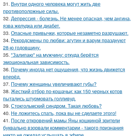
31.
Внутри одного человека могут жить две
противоположные силы.
32.
Депрессия - болезнь. Не менее опасная, чем ангина,
язва желудка или диабет.
33.
Опасные привычки, которые незаметно разрушают.
34.
Рекордсмены по любви: агутин и варум празднуют
28-ю годовщину.
35.
"Залипаю" на мужчину: откуда берётся
эмоциональная зависимость.
36.
Почему иногда нет ощущения, что жизнь движется
вперёд.
37.
Почему женщины увеличивают губы?
38.
Жесткий отбор по-кошачьи: как 150 черных котов
пытались штурмовать голливуд.
39.
Стокгольмский синдром. Такая любовь?
40.
Не ложитесь спать, пока вы не сделаете этого!
41.
После откровений мамы Яны кошкиной зрители
буквально взорвали комментарии - такого признания
никто не ожидал услышать в эфире.