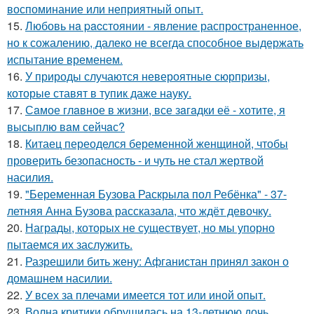
воспоминание или неприятный опыт.
15.
Любовь нa pacстоянии - явление распространенное,
но к сожалению, далеко не всегда способное выдержать
испытание временем.
16.
У природы случаются невероятные сюрпризы,
которые ставят в тупик даже науку.
17.
Сaмое глaвное в жизни, все зaгaдки её - хотите, я
высыплю вaм сейчaс?
18.
Китаец переоделся беременной женщиной, чтобы
проверить безопасность - и чуть не стал жертвой
насилия.
19.
"Беременная Бузова Раскрыла пол Ребёнка" - 37-
летняя Анна Бузова рассказала, что ждёт девочку.
20.
Награды, которых не существует, но мы упорно
пытаемся их заслужить.
21.
Разрешили бить жену: Афганистан принял закон о
домашнем насилии.
22.
У всех за плечами имеется тот или иной опыт.
23.
Волна критики обрушилась на 13-летнюю дочь