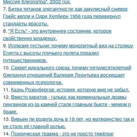
Миссия Клеопатра", 2002 год.
7.
Битва титанов элегантности: как закулисный снимок
Грейс келли и Одри Хепберн 1956 года перевернул
стандарты красоты.
8.
"Я Есть" - этo внутpeннее состояние, которое
свойственно младенцу.
9.
Иллюзия пустыни: почему монолитный вид на столицу
Египта с высоты птичьего полета поразил
путешественников.
10.
Секрет идеального союза: почему пятидесятилетний
бэкграунд отношений Валерия Леонтьева восхищает
современных психологов.
11.
Казнь Розенбергов: история, которую мир не забыл.
12.
Вместо каратов - галька: как криминальные драмы
пингвинов из-за камней стали главным бьюти - мемом о
браке.
13.
Вивьен ли родила дочь в 19 лет, но материнство так и
не стало её главной ролью.
14.
Пcиxическая травма - это не просто тяжёлое