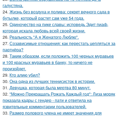
галустяна.
24.
Жизнь без воздуха и полива: секрет вечного сада в
бутылке, который растет сам уже 54 года.
25.
Одиночество на пике славы: исповедь Эдит пиаф,
которая искала любовь всей своей жизни.
26.
Реальность "А я Женатого Люблю".
27.
Созависимые отношения: как перестать цепляться за
партнёра?
28.
Таким образом, если положить 100 черных муравьев
и 100 красных муравьев в банку, то ничего не
произойдет.
29.
Кто алию убил?
30.
Она одна из лучших теннисисток в истории.
31.
Девушка, которая была мертва 80 минут.
32.
"Можно Прекращать Рожать Каждый год": Лиза моряк
показала кадры с гендер - пати и ответила на
язвительные комментарии пользователей.
33.
Размер полового члена не имеет значения для