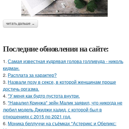
читать дальше →
Последние обновления на сайте:
1.
Самая известная кудрявая голова голливуда - николь
кидман.
2.
Расплата за характер?
3.
Назвали позу в сексе, в которой женщинам проще
достичь оргазма.
4.
"У меня как будто пустота внутри.
5.
"Навалил Кринжа" зейн Малик заявил, что никогда не
любил модель Джиджи хадид, с которой был в
отношениях с 2015 по 2021 год.
6.
Моника беллуччи на съёмках "Астерикс и Обеликс: