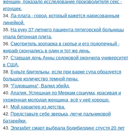
женщин, показало исследование производителя секс -
игрушек.
34.
Ла-плата - город, который кажется нарисованным
линейкой.
35.
На руку 37-летнего пациента пятигорской больницы
упала бетонная плита.
36.
Смотритель зоопарка в скопье и его подопечный -
жираф скончались в один и тот же день.
37.
Старшая дочь Анны седоковой окончила университет
в США.
38.
Будьте бдительны, если при варке супа образуется
большое количество темной пены.
39.
"Годовщина", Валид эбейд.
40.
Апатия. Успешная по Меркам социума, красивая и
ухоженная молодая женщина, всё у неё хорошо.
41.
Мой характер из детства.
42.
Представьте себе зверька, легче пальчиковой
батарейки.
43.
Элизабет смарт выбрала бодибилдинг спустя 20 лет