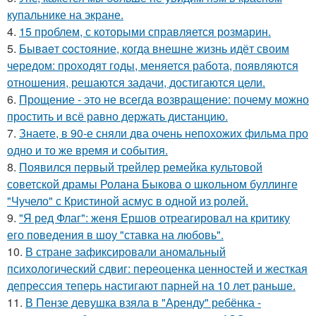
купальнике на экране.
4.
15 проблем, с которыми справляется розмарин.
5.
Бывaeт coстояние, когда внешне жизнь идёт своим
чередом: проходят годы, меняется работа, появляются
отношения, решаются задачи, достигаются цели.
6.
Прощение - это не всегда возвращение: почему можно
простить и всё равно держать дистанцию.
7.
Знаете, в 90-е сняли два очень непохожих фильма про
одно и то же время и события.
8.
Появился первый трейлер ремейка культовой
советской драмы Ролана Быкова о школьном буллинге
"Чучело" с Кристиной асмус в одной из ролей.
9.
"Я ред Флаг": женя Ершов отреагировал на критику
его поведения в шоу "ставка на любовь".
10.
В стране зафиксировали аномальный
психологический сдвиг: переоценка ценностей и жесткая
депрессия теперь настигают парней на 10 лет раньше.
11.
В Пензе девушка взяла в "Аренду" ребёнка -