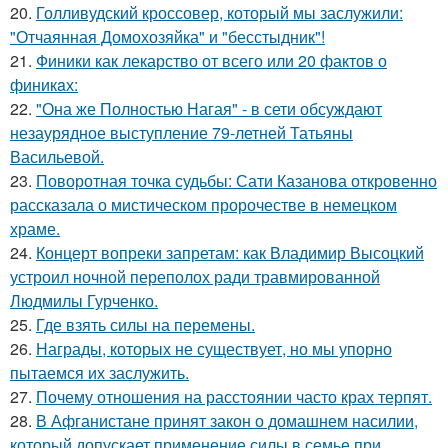
20.
Голливудский кроссовер, который мы заслужили:
"Отчаянная Домохозяйка" и "бесстыдник"!
21.
Финики как лекарство от всего или 20 фактов о
финикaх:
22.
"Она же Полностью Нагая" - в сети обсуждают
незаурядное выступление 79-летней Татьяны
Васильевой.
23.
Поворотная точка судьбы: Сати Казанова откровенно
рассказала о мистическом пророчестве в немецком
храме.
24.
Концерт вопреки запретам: как Владимир Высоцкий
устроил ночной переполох ради травмированной
Людмилы Гурченко.
25.
Где взять силы на перемены.
26.
Награды, которых не существует, но мы упорно
пытаемся их заслужить.
27.
Почему отношения на расстоянии часто крах терпят.
28.
В Афганистане принят закон о домашнем насилии,
который допускает применение силы в семье при