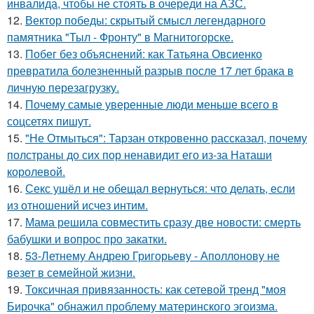
инвалида, чтобы не стоять в очереди на АЗС.
12.
Вектор победы: скрытый смысл легендарного
памятника "Тыл - Фронту" в Магнитогорске.
13.
Побег без объяснений: как Татьяна Овсиенко
превратила болезненный разрыв после 17 лет брака в
личную перезагрузку.
14.
Почему самые уверенные люди меньше всего в
соцсетях пишут.
15.
"Не Отмыться": Тарзан откровенно рассказал, почему
полстраны до сих пор ненавидит его из-за Наташи
королевой.
16.
Секс ушёл и не обещал вернуться: что делать, если
из отношений исчез интим.
17.
Мама решила совместить сразу две новости: смерть
бабушки и вопрос про закатки.
18.
53-Летнему Андрею Григорьеву - Аполлонову не
везет в семейной жизни.
19.
Токсичная привязанность: как сетевой тренд "моя
Бирочка" обнажил проблему материнского эгоизма.