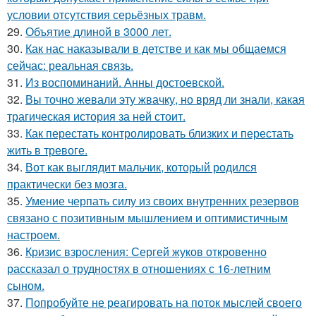
условии отсутствия серьёзных травм.
29.
Объятие длиной в 3000 лет.
30.
Как нас наказывали в детстве и как мы общаемся
сейчас: реальная связь.
31.
Из воспоминаний. Анны достоевской.
32.
Вы точно жевали эту жвачку, но вряд ли знали, какая
трагическая история за ней стоит.
33.
Как перестать контролировать близких и перестать
жить в тревоге.
34.
Вот как выглядит мальчик, который родился
практически без мозга.
35.
Умение черпать силу из своих внутренних резервов
связано с позитивным мышлением и оптимистичным
настроем.
36.
Кризис взросления: Сергей жуков откровенно
рассказал о трудностях в отношениях с 16-летним
сыном.
37.
Попробуйте не реагировать на поток мыслей своего