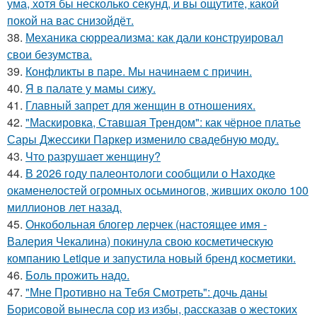
ума, хотя бы несколько секунд, и вы ощутите, какой
покой на вас снизойдёт.
38.
Механика сюрреализма: как дали конструировал
свои безумства.
39.
Конфликты в паре. Мы начинаем с причин.
40.
Я в палате у мамы сижу.
41.
Главный запрет для женщин в отношениях.
42.
"Маскировка, Ставшая Трендом": как чёрное платье
Сары Джессики Паркер изменило свадебную моду.
43.
Что разрушает женщину?
44.
В 2026 году палеонтологи сообщили о Находке
окаменелостей огромных осьминогов, живших около 100
миллионов лет назад.
45.
Онкобольная блогер лерчек (настоящее имя -
Валерия Чекалина) покинула свою косметическую
компанию Letique и запустила новый бренд косметики.
46.
Боль прожить надо.
47.
"Мне Противно на Тебя Смотреть": дочь даны
Борисовой вынесла сор из избы, рассказав о жестоких