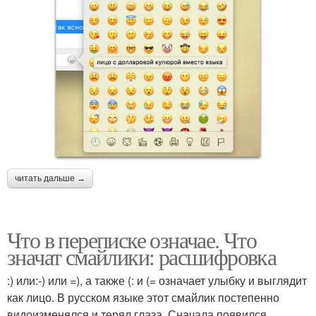
читать дальше →
Что в переписке означае. Что
значат смайлики: расшифровка
:) или:-) или =), а также (: и (= означает улыбку и выглядит
как лицо. В русском языке этот смайлик постепенно
видоизменялся и терял глаза. Сначала появился