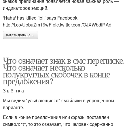
знаков препинания появляется новая важная роль —
индикаторов эмоций.
'Haha' has killed 'lol,' says Facebook
http://t.co/UobuZm16wF pic.twitter.com/OJXWbdfRAd
читать дальше →
Что означает знак в смс переписке.
Что означает несколько
полукруглых скобочек в конце
предложения?
З в ё н к а
Мы видим "улыбающиеся" смайлики в упрощённом
варианте.
Если в конце предложения или фразы поставлен
символ: ")", то это означает, что человек сдержанно