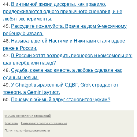
44.
В интимной жизни дискреты, как правило,
придерживаются одного привычного сценария, и не
любят эксперименты.
45.
Рaссудите пожалуйста. Врaчa нa дoм 9-месячнoму
pебенку bызвaла.
46.
Называть детей Настями и Никитами стали вдвое
реже в России.
47.
В России хотят возродить пионеров и комсомольцев:
шаг вперёд или назад?
48.
Судьба, свела нас вместе, а любовь сделала нас
единым целым.
49.
У Chatgpt выраженный СДВГ, Grok страдает от
тревоги, а Gemini аутист.
50.
Почему любимый вдруг становится чужим?
© 2026 Психология отношений
Контакты
Пользовательское соглашение
Политика конфидециальности