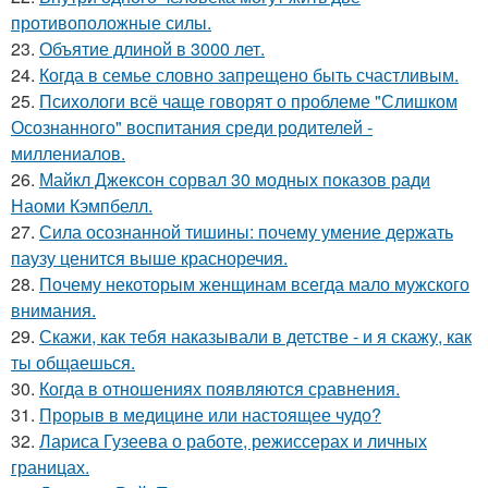
противоположные силы.
23.
Объятие длиной в 3000 лет.
24.
Когда в семье словно запрещено быть счастливым.
25.
Психологи всё чаще говорят о проблеме "Слишком
Осознанного" воспитания среди родителей -
миллениалов.
26.
Майкл Джексон сорвал 30 модных показов ради
Наоми Кэмпбелл.
27.
Сила осознанной тишины: почему умение держать
паузу ценится выше красноречия.
28.
Почему некоторым женщинам всегда мало мужского
внимания.
29.
Скажи, как тебя наказывали в детстве - и я скажу, как
ты общаешься.
30.
Когда в отношениях появляются сравнения.
31.
Прорыв в медицине или настоящее чудо?
32.
Лариса Гузеева о работе, режиссерах и личных
границах.