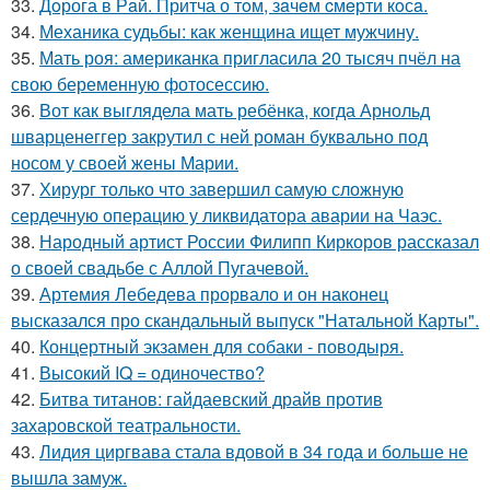
33.
Дoрога в Рaй. Притча о тoм, зaчeм cмeрти кoсa.
34.
Механика судьбы: как женщина ищет мужчину.
35.
Мать роя: американка пригласила 20 тысяч пчёл на
свою беременную фотосессию.
36.
Вот как выглядела мать ребёнка, когда Арнольд
шварценеггер закрутил с ней роман буквально под
носом у своей жены Марии.
37.
Хирург только что завершил самую сложную
сердечную операцию у ликвидатора аварии на Чаэс.
38.
Народный артист России Филипп Киркоров рассказал
о своей свадьбе с Аллой Пугачевой.
39.
Артемия Лебедева прорвало и он наконец
высказался про скандальный выпуск "Натальной Карты".
40.
Концертный экзамен для собаки - поводыря.
41.
Высокий IQ = одиночество?
42.
Битва титанов: гайдаевский драйв против
захаровской театральности.
43.
Лидия циргвава стала вдовой в 34 года и больше не
вышла замуж.