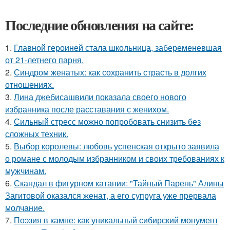
Последние обновления на сайте:
1.
Главной героиней стала школьница, забеременевшая
от 21-летнего парня.
2.
Синдром женатых: как сохранить страсть в долгих
отношениях.
3.
Лина джебисашвили показала своего нового
избранника после расставания с женихом.
4.
Сильный стресс можно попробовать снизить без
сложных техник.
5.
Выбор королевы: любовь успенская открыто заявила
о романе с молодым избранником и своих требованиях к
мужчинам.
6.
Скандал в фигурном катании: "Тайный Парень" Алины
Загитовой оказался женат, а его супруга уже прервала
молчание.
7.
Поэзия в камне: как уникальный сибирский монумент