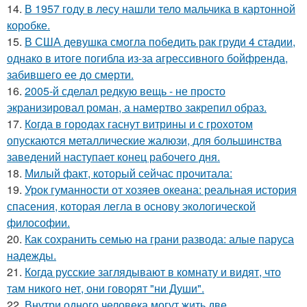
14.
В 1957 году в лесу нашли тело мальчика в картонной
коробке.
15.
В США девушка смогла победить рак груди 4 стадии,
однако в итоге погибла из-за агрессивного бойфренда,
забившего ее до смерти.
16.
2005-й сделал редкую вещь - не просто
экранизировал роман, а намертво закрепил образ.
17.
Когда в городах гаснут витрины и с грохотом
опускаются металлические жалюзи, для большинства
заведений наступает конец рабочего дня.
18.
Милый факт, который сейчас прочитала:
19.
Урок гуманности от хозяев океана: реальная история
спасения, которая легла в основу экологической
философии.
20.
Как сохранить семью на грани развода: алые паруса
надежды.
21.
Когда русские заглядывают в комнату и видят, что
там никого нет, они говорят "ни Души".
22.
Внутри одного человека могут жить две