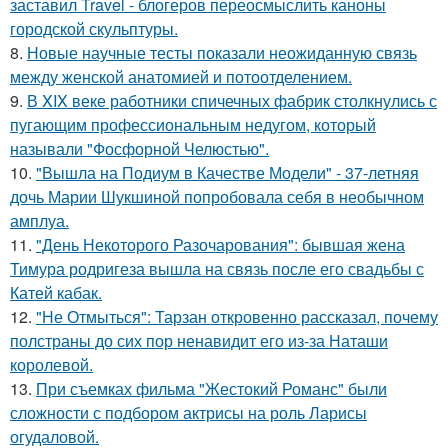
заставил Travel - блогеров переосмыслить каноны
городской скульптуры.
8.
Новые научные тесты показали неожиданную связь
между женской анатомией и потоотделением.
9.
В XIX веке работники спичечных фабрик столкнулись с
пугающим профессиональным недугом, который
называли "Фосфорной Челюстью".
10.
"Вышла на Подиум в Качестве Модели" - 37-летняя
дочь Марии Шукшиной попробовала себя в необычном
амплуа.
11.
"День Некоторого Разочарования": бывшая жена
Тимура родригеза вышла на связь после его свадьбы с
Катей кабак.
12.
"Не Отмыться": Тарзан откровенно рассказал, почему
полстраны до сих пор ненавидит его из-за Наташи
королевой.
13.
При съемках фильма "Жестокий Романс" были
сложности с подбором актрисы на роль Ларисы
огудаловой.