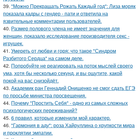
39.
"Можно Прекращать Рожать Каждый год": Лиза моряк
показала кадры с гендер - пати и ответила на
язвительные комментарии пользователей.
40.
Размер полового члена не имеет значения для
женщин, показало исследование производителя секс -
игрушек.
41.
Умереть от любви и горя: что такое "Синдром
Разбитого Сердца" на самом деле.
42.
Попробуйте не реагировать на поток мыслей своего
ума, хотя бы несколько секунд, и вы ощутите, какой
покой на вас снизойдёт.
43.
Академик ран Геннадий Онищенко не смог сдать ЕГЭ
по просьбе министра просвещения.
44.
Почему "Простить Себя" - одно из самых сложных
психологических переживаний?
45.
6 прaвил, которые изменили мой хaрaктер.
46.
"Гармония в аду": роза Хайруллина о хрупкости мира
и проклятии эмпатии.