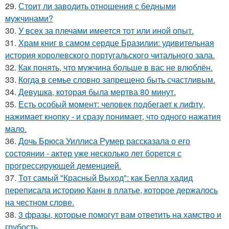
29.
Стоит ли заводить отношения с бедными
мужчинами?
30.
У всех за плечами имеется тот или иной опыт.
31.
Храм книг в самом сердце Бразилии: удивительная
история королевского португальского читального зала.
32.
Как понять, что мужчина больше в вас не влюблён.
33.
Когда в семье словно запрещено быть счастливым.
34.
Девушка, которая была мертва 80 минут.
35.
Есть особый момент: человек подбегает к лифту,
нажимает кнопку - и сразу понимает, что одного нажатия
мало.
36.
Дочь Брюса Уиллиса Румер рассказала о его
состоянии - актер уже несколько лет борется с
прогрессирующей деменцией.
37.
Тот самый "Красный Выход": как Белла хадид
переписала историю Канн в платье, которое держалось
на честном слове.
38.
3 фразы, которые помогут вам ответить на хамство и
грубость.