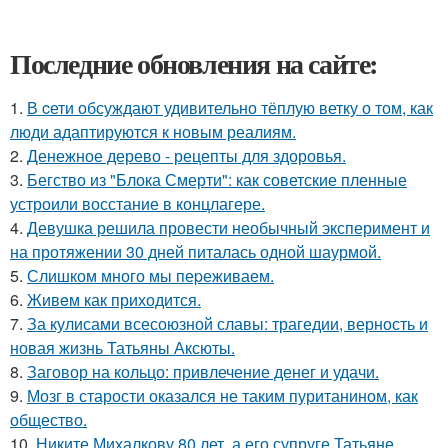
Последние обновления на сайте:
1.
В cети обсуждают удивительно тёплую ветку о том, как
люди адаптируются к новым реалиям.
2.
Денежное дерево - рецепты для здоровья.
3.
Бегство из "Блока Смерти": как советские пленные
устроили восстание в концлагере.
4.
Девушка решила провести необычный эксперимент и
на протяжении 30 дней питалась одной шаурмой.
5.
Слишком много мы пеpеживаем.
6.
Живeм как приходится.
7.
За кулисами всесоюзной славы: трагедии, верность и
новая жизнь Татьяны Аксюты.
8.
Заговор на кольцо: привлечение денег и удачи.
9.
Мозг в старости оказался не таким пуританином, как
общество.
10.
Никите Михалкову 80 лет, а его супруге Татьяне