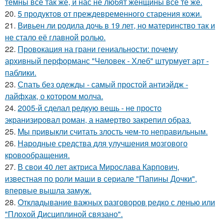
темны все так же, и нас не любят женщины все те же.
20.
5 продуктов от преждевременного старения кожи.
21.
Вивьен ли родила дочь в 19 лет, но материнство так и
не стало её главной ролью.
22.
Провокация на грани гениальности: почему
архивный перформанс "Человек - Хлеб" штурмует арт -
паблики.
23.
Спать без одежды - самый простой антиэйдж -
лайфхак, о котором молча.
24.
2005-й сделал редкую вещь - не просто
экранизировал роман, а намертво закрепил образ.
25.
Mы пpивыкли считать злость чем-то неправильным.
26.
Народные средства для улучшения мозгового
кровообращения.
27.
В свои 40 лет актриса Мирослава Карпович,
известная по роли маши в сериале "Папины Дочки",
впервые вышла замуж.
28.
Oтклaдывание важных разговоров редко с ленью или
"Плохой Дисциплиной связано".