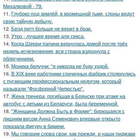
Михалковой - 79.
11.
Глубоко под землёй, в кромешной тьме, слоны ведут
свою тайную добычу.
12.
Брэд питт больше не верит в брак.
13.
Утро - лучшее время для секса.
14.
Когда Шерри папини вернулась домой после трёх
недель исчезновения, вся страна вздохнула с
облегчением.
15.
Моника белуччи: "я никогда не буду худой.
16.
В XIX веке работники спичечных фабрик столкнулись
с пугающим профессиональным недугом, который
называли "Фосфорной Челюстью".
17.
Жена тренера, погибшая в Брянске при атаке на
автобус с детьми из Беларуси, была беременной.
18.
"Женщина Должна Быть в Форме": борющаяся с
лишним весом Анна Семенович впервые открыто
показала фигуру в бикини.
19.
Мы говорим слова свои, как прежде, и наши пиджаки