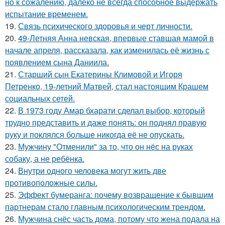
но к сожалению, далеко не всегда способное выдержать
испытание временем.
19.
Связь психического здоровья и черт личности.
20.
49-Летняя Анна невская, впервые ставшая мамой в
начале апреля, рассказала, как изменилась её жизнь с
появлением сына Даниила.
21.
Старший сын Екатерины Климовой и Игоря
Петренко, 19-летний Матвей, стал настоящим Крашем
социальных сетей.
22.
В 1973 году Амар бхарати сделал выбор, который
трудно представить и даже понять: он поднял правую
руку и поклялся больше никогда её не опускать.
23.
Мужчину "Отменили" за то, что он нёс на руках
собаку, а не ребёнка.
24.
Внутри одного человека могут жить две
противоположные силы.
25.
Эффект бумеранга: почему возвращение к бывшим
партнерам стало главным психологическим трендом.
26.
Мужчина снёс часть дома, потому что жена подала на