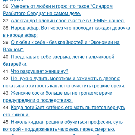
36.
Умереть от любви и горя: что такое "Синдром
Разбитого Сердца" на самом деле.
37.
Александр Головин своё счастье в СЕМЬЕ нашёл.
38.
Народ афар. Вот через что проходит каждая девочка
в народе афар:
39.
О любви к себе - без крайностей и "Экономии на
Важном".
40.
Представьте себе зверька, легче пальчиковой
батарейки.
41.
Что разрушает женщину?
42.
Не нужно лупить молотком и зажимать в дверях:
показываю хитрость как легко очистить грецкие орехи.
43.
Женские соски больше мы не трогаем: врачи
предупредили о последствиях.
44.
Когда погибает китёнок, его мать пытается вернуть
его к жизни.
45.
Николь кидман решила обучиться професии, суть
которой - поддерживать человека перед смертью.