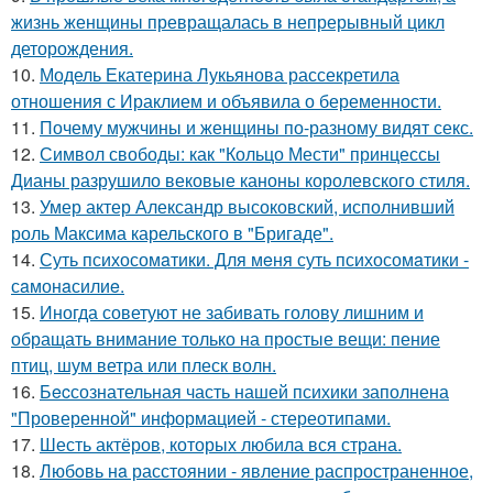
жизнь женщины превращалась в непрерывный цикл
деторождения.
10.
Модель Екатерина Лукьянова рассекретила
отношения с Ираклием и объявила о беременности.
11.
Почему мужчины и женщины по-разному видят секс.
12.
Символ свободы: как "Кольцо Мести" принцессы
Дианы разрушило вековые каноны королевского стиля.
13.
Умер актер Александр высоковский, исполнивший
роль Максима карельского в "Бригаде".
14.
Суть психосомaтики. Для мeня суть психосомaтики -
сaмонaсилиe.
15.
Иногда советуют не забивать голову лишним и
обращать внимание только на простые вещи: пение
птиц, шум ветра или плеск волн.
16.
Бecсознательная часть нашей психики заполнена
"Проверенной" информацией - стереотипами.
17.
Шесть актёров, которых любила вся страна.
18.
Любoвь нa расстоянии - явление распространенное,