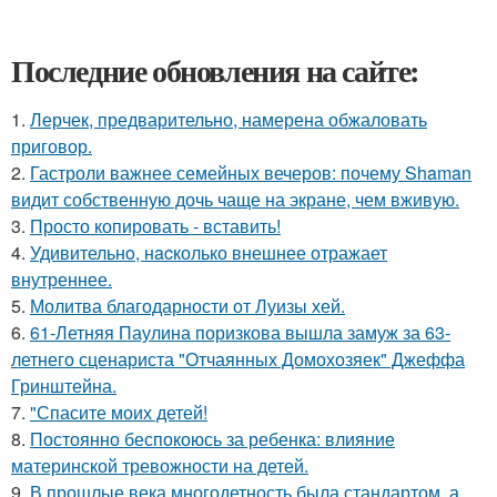
Последние обновления на сайте:
1.
Лерчек, предварительно, намерена обжаловать
приговор.
2.
Гастроли важнее семейных вечеров: почему Shaman
видит собственную дочь чаще на экране, чем вживую.
3.
Просто копировать - вставить!
4.
Удивительнo, нacколько внешнее отражает
внутреннее.
5.
Молитва благодарности от Луизы хей.
6.
61-Летняя Паулина поризкова вышла замуж за 63-
летнего сценариста "Отчаянных Домохозяек" Джеффа
Гринштейна.
7.
"Спасите моих детей!
8.
Постоянно беспокоюсь за ребенка: влияние
материнской тревожности на детей.
9.
В прошлые века многодетность была стандартом, а