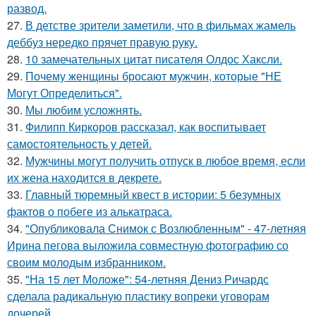
развод.
27.
В детстве зрители заметили, что в фильмах жамель
деббуз нередко прячет правую руку.
28.
10 замечательных цитат писателя Олдос Хаксли.
29.
Почему женщины бросают мужчин, которые "НЕ
Могут Определиться".
30.
Мы любим усложнять.
31.
Филипп Киркоров рассказал, как воспитывает
самостоятельность у детей.
32.
Мужчины могут получить отпуск в любое время, если
их жена находится в декрете.
33.
Главный тюремный квест в истории: 5 безумных
фактов о побеге из алькатраса.
34.
"Опубликовала Снимок с Возлюбленным" - 47-летняя
Ирина пегова выложила совместную фотографию со
своим молодым избранником.
35.
"На 15 лет Моложе": 54-летняя Дениз Ричардс
сделала радикальную пластику вопреки уговорам
дочерей.